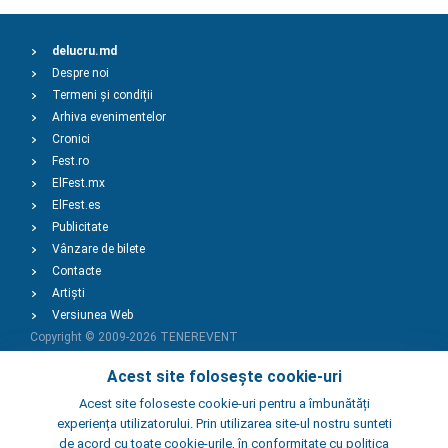
delucru.md
Despre noi
Termeni și condiții
Arhiva evenimentelor
Cronici
Fest.ro
ElFest.mx
ElFest.es
Publicitate
Vânzare de bilete
Contacte
Artiști
Versiunea Web
Copyright © 2009-2026
TENEREVENT
Acest site folosește cookie-uri
Adaugă Eveniment
Acest site foloseste cookie-uri pentru a îmbunătăți
experiența utilizatorului. Prin utilizarea site-ul nostru sunteti
de acord cu toate cookie-urile, în conformitate cu politica