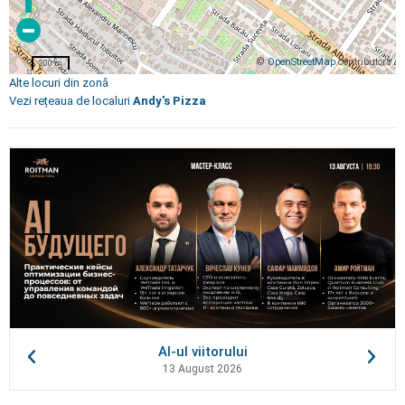
©
OpenStreetMap
contributors
200 m
Alte locuri din zonă
Vezi rețeaua de localuri
Andy's Pizza
AI-ul viitorului
13 August 2026