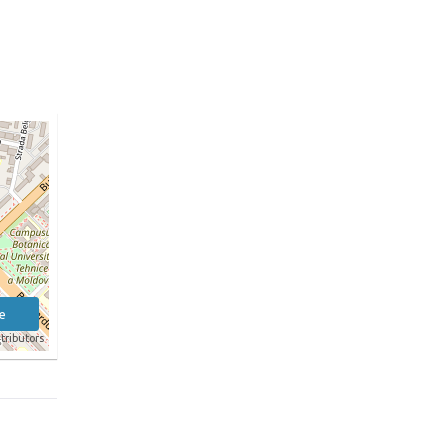
e
tributors