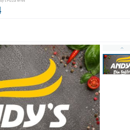
dy’s Pizza №44
4