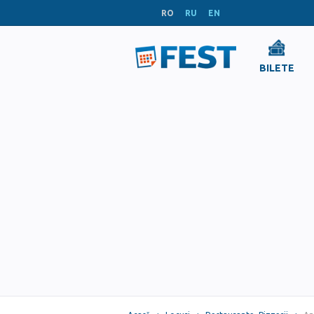
RO
RU
EN
BILETE