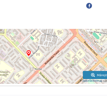
Măreșt
©
OpenStreetMap
con