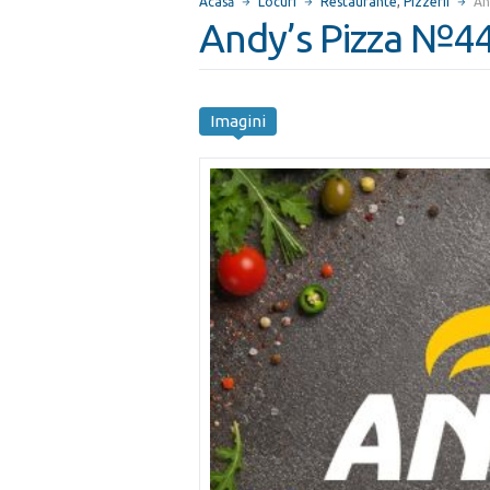
Acasă
Locuri
Restaurante
,
Pizzerii
An
Andy’s Pizza №4
Imagini