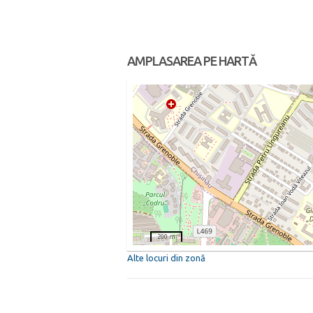
AMPLASAREA PE HARTĂ
200 m
Alte locuri din zonă