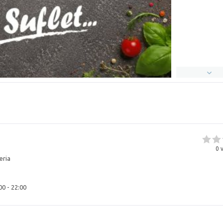
0
v
eria
00 - 22:00