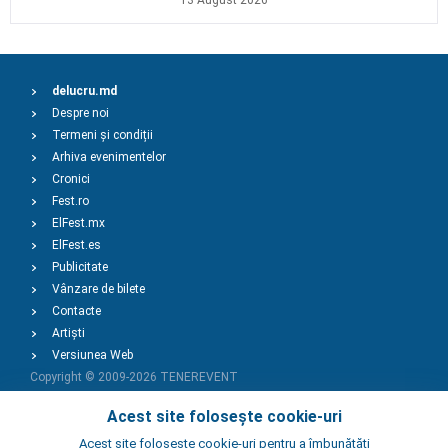
13 August 2026
delucru.md
Despre noi
Termeni și condiții
Arhiva evenimentelor
Cronici
Fest.ro
ElFest.mx
ElFest.es
Publicitate
Vânzare de bilete
Contacte
Artiști
Versiunea Web
Copyright © 2009-2026
TENEREVENT
Acest site folosește cookie-uri
Adaugă Eveniment
Acest site foloseste cookie-uri pentru a îmbunătăți