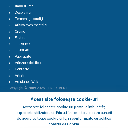
delucru.md
Despre noi
Termeni și condiții
Arhiva evenimentelor
Cronici
Fest.ro
ElFest.mx
ElFest.es
Publicitate
Vânzare de bilete
Contacte
Artiști
Versiunea Web
Copyright © 2009-2026
TENEREVENT
Acest site folosește cookie-uri
Adaugă Eveniment
Acest site foloseste cookie-uri pentru a îmbunătăți
experiența utilizatorului. Prin utilizarea site-ul nostru sunteti
de acord cu toate cookie-urile, în conformitate cu politica
Adaugă Local
noastră de Cookie.