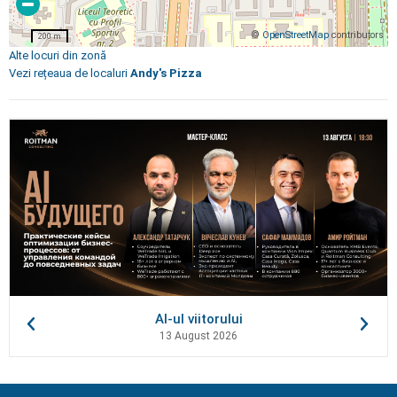
©
OpenStreetMap
contributors
200 m
Alte locuri din zonă
Vezi rețeaua de localuri
Andy's Pizza
AI-ul viitorului
13 August 2026