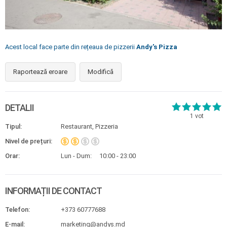
Acest local face parte din rețeaua de pizzerii
Andy's Pizza
Raportează eroare
Modifică
DETALII
1
vot
Tipul:
Restaurant, Pizzeria
Nivel de prețuri:
Orar:
Lun - Dum:
10:00 - 23:00
INFORMAȚII DE CONTACT
Telefon:
+373 60777688
E-mail:
marketing@andys.md