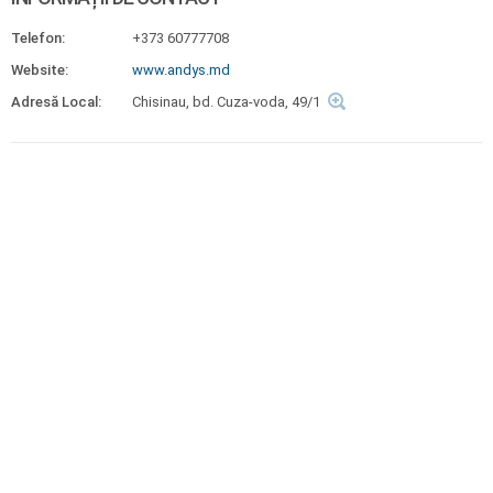
Telefon:
+373 60777708
Website:
www.andys.md
Adresă Local:
Chisinau, bd. Cuza-voda, 49/1