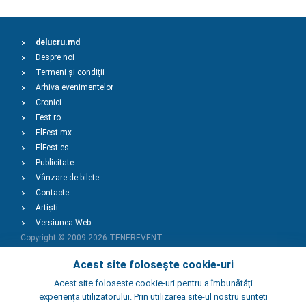
delucru.md
Despre noi
Termeni și condiții
Arhiva evenimentelor
Cronici
Fest.ro
ElFest.mx
ElFest.es
Publicitate
Vânzare de bilete
Contacte
Artiști
Versiunea Web
Copyright © 2009-2026
TENEREVENT
Acest site folosește cookie-uri
Adaugă Eveniment
Acest site foloseste cookie-uri pentru a îmbunătăți
experiența utilizatorului. Prin utilizarea site-ul nostru sunteti