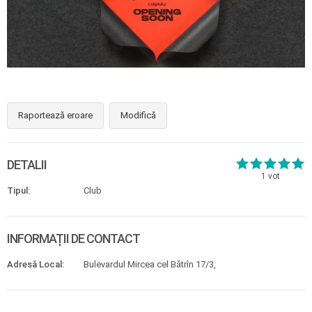
Raportează eroare
Modifică
DETALII
1
vot
Tipul:
Club
INFORMAȚII DE CONTACT
Adresă Local:
Bulevardul Mircea cel Bătrîn 17/3,