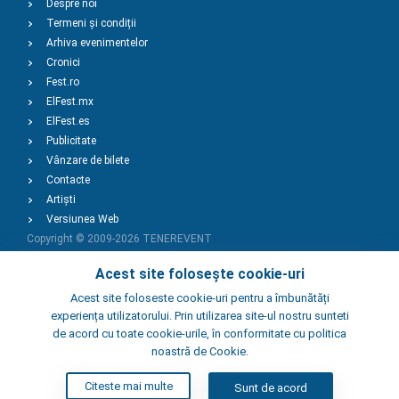
Despre noi
Termeni și condiții
Arhiva evenimentelor
Cronici
Fest.ro
ElFest.mx
ElFest.es
Publicitate
Vânzare de bilete
Contacte
Artiști
Versiunea Web
Copyright © 2009-2026
TENEREVENT
Acest site folosește cookie-uri
Adaugă Eveniment
Acest site foloseste cookie-uri pentru a îmbunătăți
experiența utilizatorului. Prin utilizarea site-ul nostru sunteti
de acord cu toate cookie-urile, în conformitate cu politica
Adaugă Local
noastră de Cookie.
Citeste mai multe
Sunt de acord