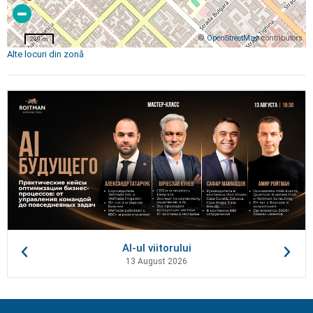
©
OpenStreetMap
contributors
200 m
Alte locuri din zonă
AI-ul viitorului
13 August 2026