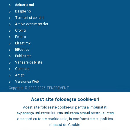
delucru.md
Despre noi
Termeni și condiții
Arhiva evenimentelor
Cronici
Fest.ro
ElFest.mx
ElFest.es
Publicitate
Vânzare de bilete
Contacte
Artiști
Versiunea Web
Copyright © 2009-2026
TENEREVENT
Acest site folosește cookie-uri
Adaugă Eveniment
Acest site foloseste cookie-uri pentru a îmbunătăți
experiența utilizatorului. Prin utilizarea site-ul nostru sunteti
de acord cu toate cookie-urile, în conformitate cu politica
Adaugă Local
noastră de Cookie.