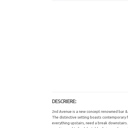
DESCRIERE:
2nd Avenue is a new concept renowned bar & r
The distinctive setting boasts contemporary f
everything upstairs, need a break downstair