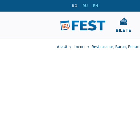
RO
RU
EN
BILETE
Acasă
Locuri
Restaurante
,
Baruri, Puburi