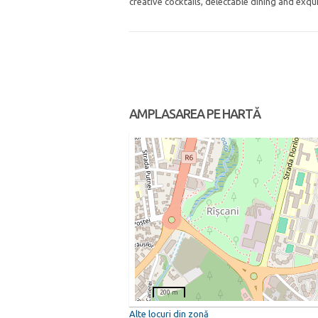
creative cocktails, delectable dining and exqui
AMPLASAREA PE HARTĂ
200 m
Alte locuri din zonă