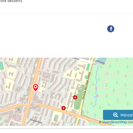
site desserts.
Măreșt
©
OpenStreetMap
con