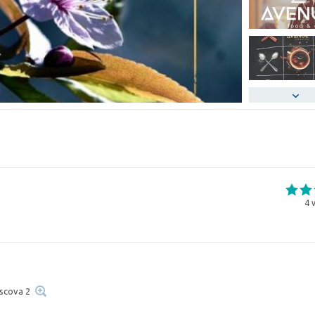
4
v
oscova 2