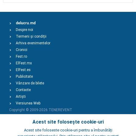
delucru.md
Despre noi
Termeni și condiții
Arhiva evenimentelor
Cronici
Fest.ro
ElFest.mx
ElFest.es
Publicitate
Vânzare de bilete
Contacte
Artiști
Versiunea Web
Copyright © 2009-2026
TENEREVENT
Acest site folosește cookie-uri
Adaugă Eveniment
Acest site foloseste cookie-uri pentru a îmbunătăți