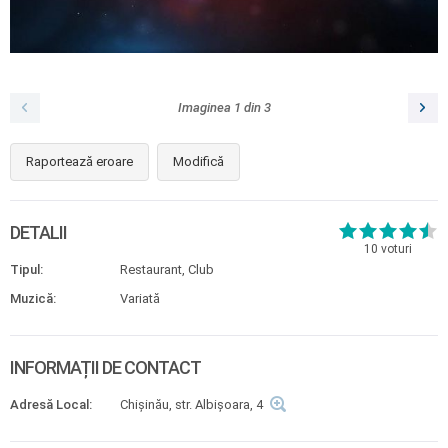
Imaginea
1
din
3
Raportează eroare
Modifică
DETALII
10
voturi
Tipul:
Restaurant, Club
Muzică:
Variată
INFORMAȚII DE CONTACT
Adresă Local:
Chișinău, str. Albișoara, 4