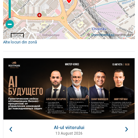
©
OpenStreetMap
contributors
200 m
Alte locuri din zonă
AI-ul viitorului
13 August 2026