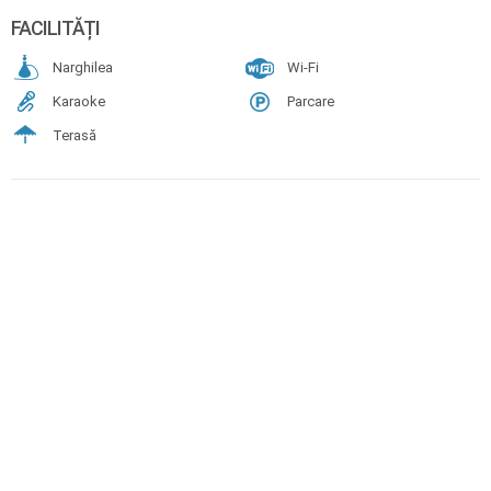
FACILITĂȚI
Narghilea
Wi-Fi
Karaoke
Parcare
Terasă