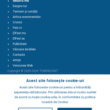
delucru.md
Despre noi
Termeni și condiții
Arhiva evenimentelor
Cronici
Fest.ro
ElFest.mx
ElFest.es
Publicitate
Vânzare de bilete
Contacte
Artiști
Versiunea Web
Copyright © 2009-2026
TENEREVENT
Acest site folosește cookie-uri
Adaugă Eveniment
Acest site foloseste cookie-uri pentru a îmbunătăți
experiența utilizatorului. Prin utilizarea site-ul nostru sunteti
de acord cu toate cookie-urile, în conformitate cu politica
Adaugă Local
noastră de Cookie.