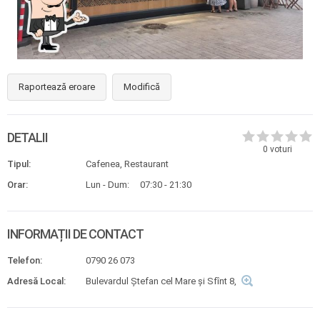
Raportează eroare
Modifică
DETALII
0
voturi
Tipul:
Cafenea, Restaurant
Orar:
Lun - Dum:
07:30 - 21:30
INFORMAȚII DE CONTACT
Telefon:
0790 26 073
Adresă Local:
Bulevardul Ștefan cel Mare și Sfînt 8,