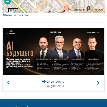
©
OpenStreetMap
contributors
200 m
Alte locuri din zonă
AI-ul viitorului
13 August 2026