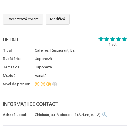
Raportează eroare
Modifică
DETALII
1
vot
Tipul:
Cafenea, Restaurant, Bar
Bucătărie:
Japoneză
Tematică:
Japoneză
Muzică:
Variată
Nivel de prețuri:
INFORMAȚII DE CONTACT
Adresă Local:
Chişinău, str. Albişoara, 4 (Atrium, et. IV)