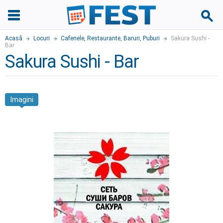
Acasă
Locuri
Cafenele
,
Restaurante
,
Baruri, Puburi
Sakura Sushi -
Bar
Sakura Sushi - Bar
Imagini