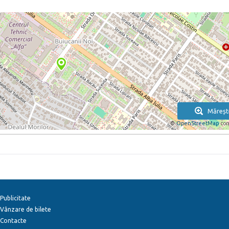
Măreșt
©
OpenStreetMap
con
Publicitate
Vânzare de bilete
Contacte