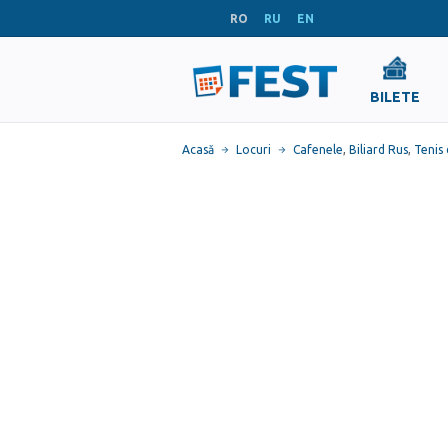
RO
RU
EN
BILETE
Acasă
Locuri
Cafenele
,
Biliard Rus
,
Tenis