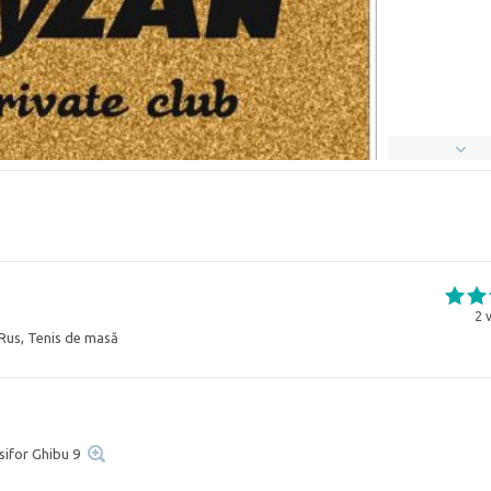
2
v
 Rus, Tenis de masă
isifor Ghibu 9