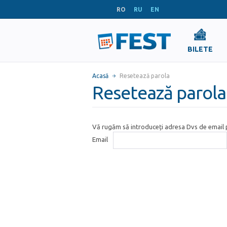
RO
RU
EN
BILETE
Acasă
Resetează parola
Resetează parola
Vă rugăm să introduceți adresa Dvs de email p
Email