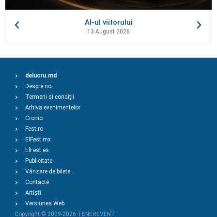
AI-ul viitorului
13 August 2026
delucru.md
Despre noi
Termeni și condiții
Arhiva evenimentelor
Cronici
Fest.ro
ElFest.mx
ElFest.es
Publicitate
Vânzare de bilete
Contacte
Artiști
Versiunea Web
Copyright © 2009-2026
TENEREVENT