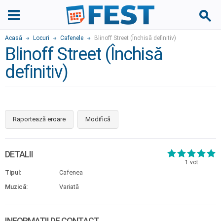
Acasă
Locuri
Cafenele
Blinoff Street (Închisă definitiv)
Blinoff Street (Închisă
definitiv)
Raportează eroare
Modifică
DETALII
1
vot
Tipul:
Cafenea
Muzică:
Variată
INFORMAȚII DE CONTACT