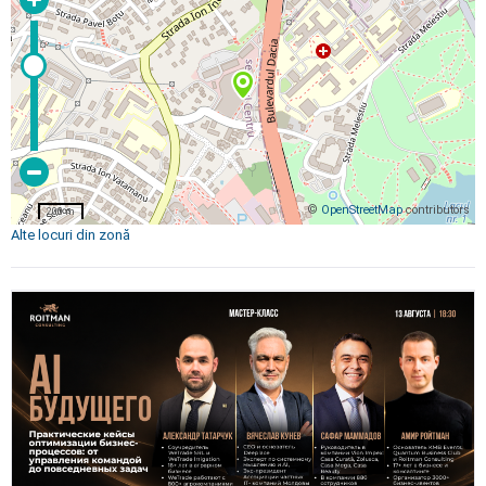
©
OpenStreetMap
contributors
200 m
Alte locuri din zonă