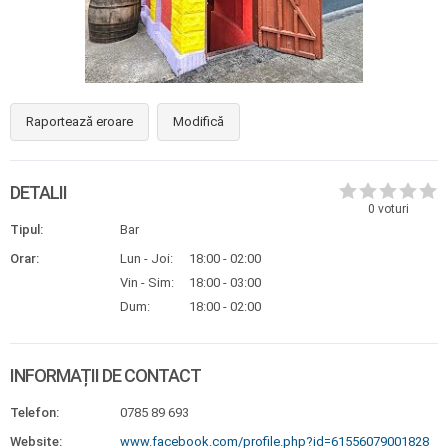
Raportează eroare
Modifică
DETALII
0
voturi
Tipul:
Bar
Orar:
Lun - Joi:
18:00 - 02:00
Vin - Sim:
18:00 - 03:00
Dum:
18:00 - 02:00
INFORMAȚII DE CONTACT
Telefon:
0785 89 693
Website:
www.facebook.com/profile.php?id=61556079001828