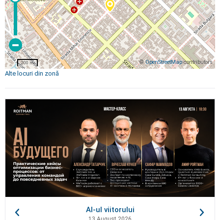
©
OpenStreetMap
contributors
200 m
Alte locuri din zonă
AI-ul viitorului
13 August 2026