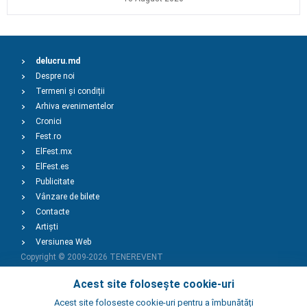
delucru.md
Despre noi
Termeni și condiții
Arhiva evenimentelor
Cronici
Fest.ro
ElFest.mx
ElFest.es
Publicitate
Vânzare de bilete
Contacte
Artiști
Versiunea Web
Copyright © 2009-2026
TENEREVENT
Acest site folosește cookie-uri
Adaugă Eveniment
Acest site foloseste cookie-uri pentru a îmbunătăți