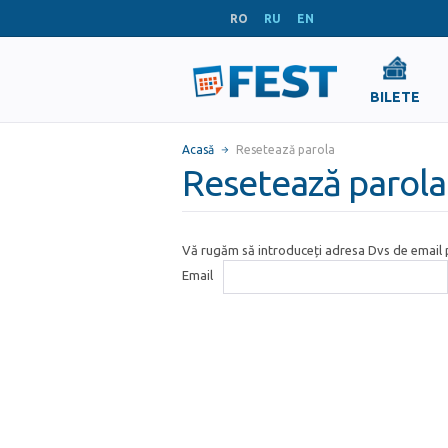
RO
RU
EN
BILETE
Acasă
Resetează parola
Resetează parola
Vă rugăm să introduceți adresa Dvs de email p
Email