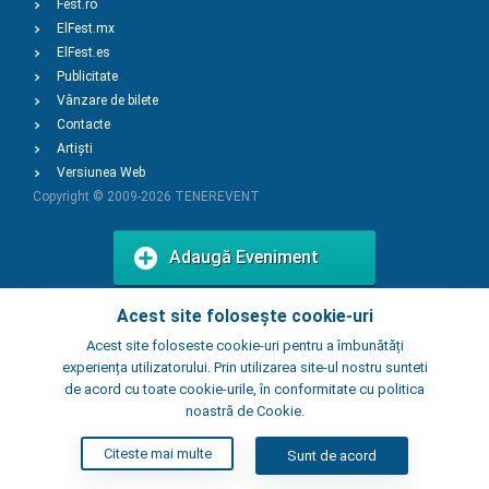
Fest.ro
ElFest.mx
ElFest.es
Publicitate
Vânzare de bilete
Contacte
Artiști
Versiunea Web
Copyright © 2009-2026
TENEREVENT
Adaugă Eveniment
Acest site folosește cookie-uri
Adaugă Local
Acest site foloseste cookie-uri pentru a îmbunătăți
experiența utilizatorului. Prin utilizarea site-ul nostru sunteti
de acord cu toate cookie-urile, în conformitate cu politica
noastră de Cookie.
Citeste mai multe
Sunt de acord