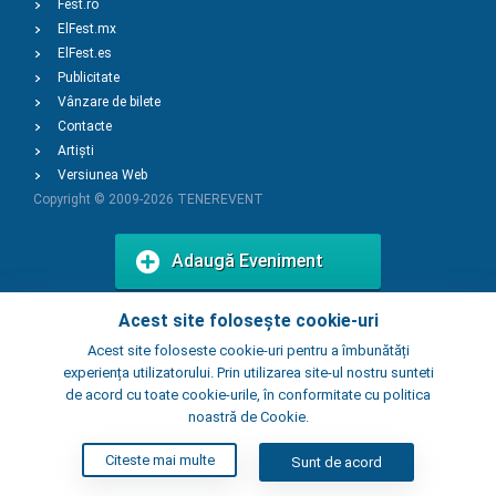
Fest.ro
ElFest.mx
ElFest.es
Publicitate
Vânzare de bilete
Contacte
Artiști
Versiunea Web
Copyright © 2009-2026
TENEREVENT
Adaugă Eveniment
Acest site folosește cookie-uri
Adaugă Local
Acest site foloseste cookie-uri pentru a îmbunătăți
experiența utilizatorului. Prin utilizarea site-ul nostru sunteti
de acord cu toate cookie-urile, în conformitate cu politica
noastră de Cookie.
Citeste mai multe
Sunt de acord