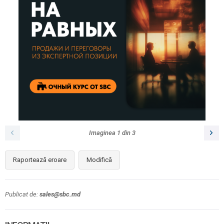
Imaginea
1
din
3
Raportează eroare
Modifică
Publicat de:
sales@sbc.md