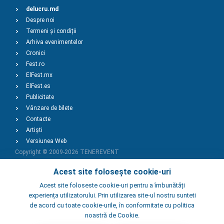
delucru.md
Despre noi
Termeni și condiții
Arhiva evenimentelor
Cronici
Fest.ro
ElFest.mx
ElFest.es
Publicitate
Vânzare de bilete
Contacte
Artiști
Versiunea Web
Copyright © 2009-2026
TENEREVENT
Acest site folosește cookie-uri
Adaugă Eveniment
Acest site foloseste cookie-uri pentru a îmbunătăți
experiența utilizatorului. Prin utilizarea site-ul nostru sunteti
de acord cu toate cookie-urile, în conformitate cu politica
Adaugă Local
noastră de Cookie.