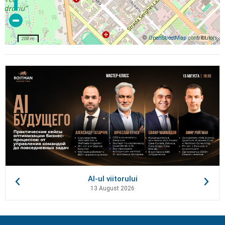
©
OpenStreetMap
contributors
200 m
AI-ul viitorului
13 August 2026