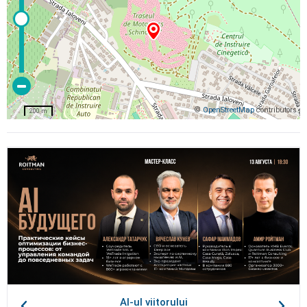
©
OpenStreetMap
contributors
200 m
AI-ul viitorului