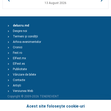
13 August 2026
delucru.md
Despre noi
Termeni și condiții
Arhiva evenimentelor
Cronici
Fest.ro
ElFest.mx
ElFest.es
Publicitate
Vânzare de bilete
Contacte
Artiști
Versiunea Web
Copyright © 2009-2026
TENEREVENT
Acest site folosește cookie-uri
Adaugă Eveniment