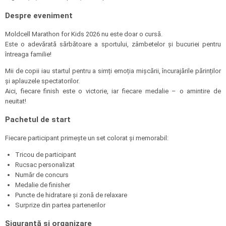
Despre eveniment
Moldcell Marathon for Kids 2026 nu este doar o cursă.
Este o adevărată sărbătoare a sportului, zâmbetelor și bucuriei pentru
întreaga familie!
Mii de copii iau startul pentru a simți emoția mișcării, încurajările părinților
și aplauzele spectatorilor.
Aici, fiecare finish este o victorie, iar fiecare medalie – o amintire de
neuitat!
Pachetul de start
Fiecare participant primește un set colorat și memorabil:
Tricou de participant
Rucsac personalizat
Număr de concurs
Medalie de finisher
Puncte de hidratare și zonă de relaxare
Surprize din partea partenerilor
Siguranță și organizare