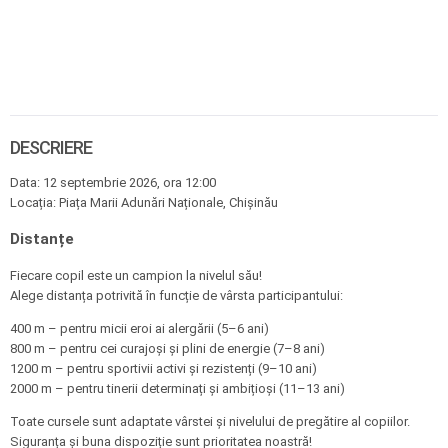
DESCRIERE
Data: 12 septembrie 2026, ora 12:00
Locația: Piața Marii Adunări Naționale, Chișinău
Distanțe
Fiecare copil este un campion la nivelul său!
Alege distanța potrivită în funcție de vârsta participantului:
400 m – pentru micii eroi ai alergării (5–6 ani)
800 m – pentru cei curajoși și plini de energie (7–8 ani)
1200 m – pentru sportivii activi și rezistenți (9–10 ani)
2000 m – pentru tinerii determinați și ambițioși (11–13 ani)
Toate cursele sunt adaptate vârstei și nivelului de pregătire al copiilor.
Siguranța și buna dispoziție sunt prioritatea noastră!