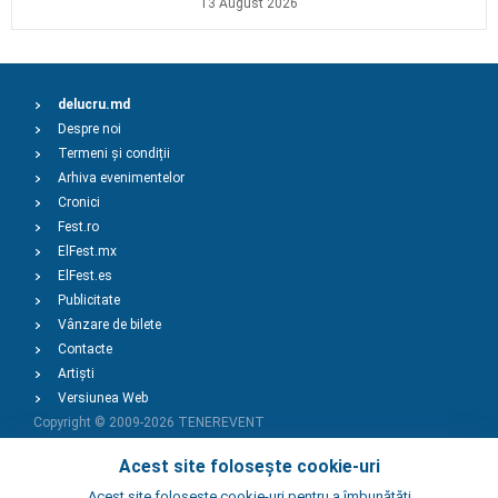
13 August 2026
delucru.md
Despre noi
Termeni și condiții
Arhiva evenimentelor
Cronici
Fest.ro
ElFest.mx
ElFest.es
Publicitate
Vânzare de bilete
Contacte
Artiști
Versiunea Web
Copyright © 2009-2026
TENEREVENT
Acest site folosește cookie-uri
Adaugă Eveniment
Acest site foloseste cookie-uri pentru a îmbunătăți