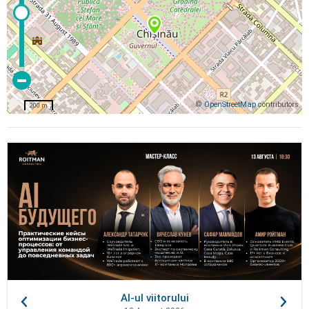
©
OpenStreetMap
contributors
200 m
AI-ul viitorului