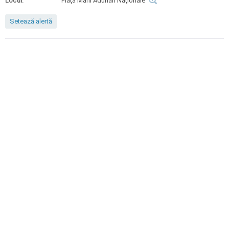
Locul:
Piaţa Marii Adunări Naţionale
Setează alertă