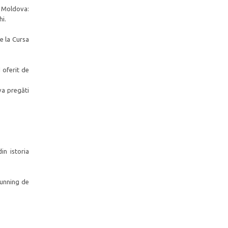
i Moldova:
hi.
ie la Cursa
 oferit de
va pregăti
in istoria
running de