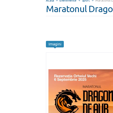
Acasă
Evenimente
Sport
Maratonul D
Maratonul Drago
Imagini