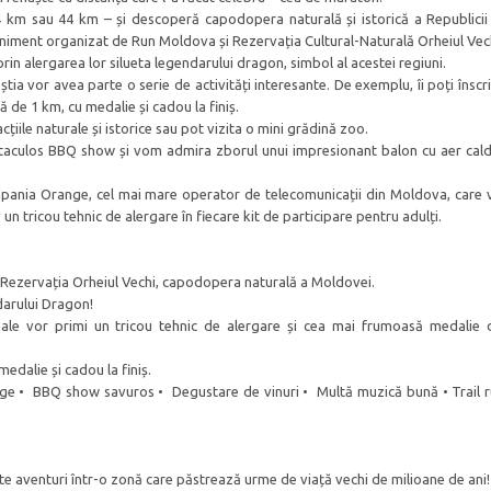
4 km sau 44 km – și descoperă capodopera naturală și istorică a Republici
veniment organizat de Run Moldova și Rezervația Cultural-Naturală Orheiul Vec
prin alergarea lor silueta legendarului dragon, simbol al acestei regiuni.
aceștia vor avea parte o serie de activități interesante. De exemplu, îi poți înscr
ă de 1 km, cu medalie și cadou la finiș.
iile naturale și istorice sau pot vizita o mini grădină zoo.
taculos BBQ show și vom admira zborul unui impresionant balon cu aer cald
mpania Orange, cel mai mare operator de telecomunicații din Moldova, care 
un tricou tehnic de alergare în fiecare kit de participare pentru adulți.
Rezervația Orheiul Vechi, capodopera naturală a Moldovei.
darului Dragon!
ipale vor primi un tricou tehnic de alergare și cea mai frumoasă medalie d
medalie și cadou la finiș.
nge • BBQ show savuros • Degustare de vinuri • Multă muzică bună • Trail 
te aventuri într-o zonă care păstrează urme de viață vechi de milioane de ani!