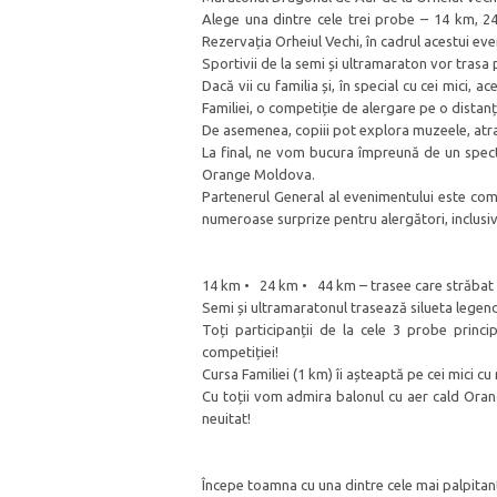
Alege una dintre cele trei probe – 14 km, 2
Rezervația Orheiul Vechi, în cadrul acestui e
Sportivii de la semi și ultramaraton vor trasa 
Dacă vii cu familia și, în special cu cei mici, 
Familiei, o competiție de alergare pe o distanț
De asemenea, copiii pot explora muzeele, atracț
La final, ne vom bucura împreună de un spec
Orange Moldova.
Partenerul General al evenimentului este co
numeroase surprize pentru alergători, inclusiv 
14 km • 24 km • 44 km – trasee care străbat 
Semi și ultramaratonul trasează silueta legen
Toți participanții de la cele 3 probe princ
competiției!
Cursa Familiei (1 km) îi așteaptă pe cei mici cu 
Cu toții vom admira balonul cu aer cald Ora
neuitat!
Începe toamna cu una dintre cele mai palpitan