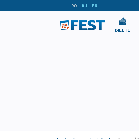
RO
RU
EN
BILETE