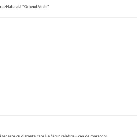
ral-Naturală ”Orheiul Vechi”
 renaște cu distanța care l-a făcut celebru – cea de maraton!