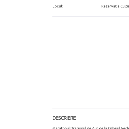
Locul:
Rezervația Cultu
DESCRIERE
Maratonul Dragonul de Aur de la Orheiul Vechi