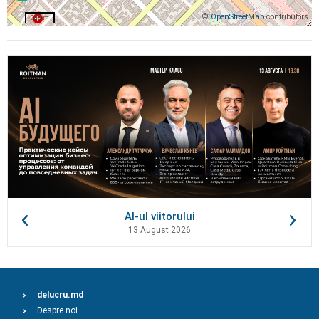
©
OpenStreetMap
contributors
200 m
AI-ul viitorului
13 August 2026
delucru.md
Despre noi