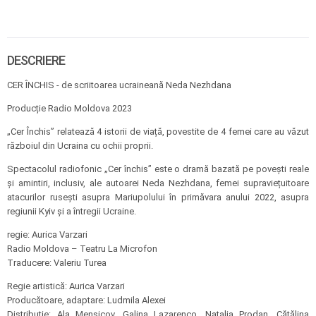
DESCRIERE
CER ÎNCHIS - de scriitoarea ucraineană Neda Nezhdana
Producție Radio Moldova 2023
„Cer Închis” relatează 4 istorii de viață, povestite de 4 femei care au văzut
războiul din Ucraina cu ochii proprii.
Spectacolul radiofonic „Cer închis” este o dramă bazată pe povești reale
și amintiri, inclusiv, ale autoarei Neda Nezhdana, femei supraviețuitoare
atacurilor rusești asupra Mariupolului în primăvara anului 2022, asupra
regiunii Kyiv și a întregii Ucraine.
regie: Aurica Varzari
Radio Moldova – Teatru La Microfon
Traducere: Valeriu Turea
Regie artistică: Aurica Varzari
Producătoare, adaptare: Ludmila Alexei
Distribuție: Ala Menșicov, Galina Lazarenco, Natalia Prodan, Cătălina