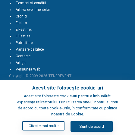
Termeni și condiții
Arhiva evenimentelor
Cronici
Fest.ro
ElFest.mx
ElFest.es
Publicitate
Vânzare de bilete
Contacte
Artiști
Versiunea Web
Copyright © 2009-2026
TENEREVENT
Acest site folosește cookie-uri
Adaugă Eveniment
Acest site foloseste cookie-uri pentru a îmbunătăți
experiența utilizatorului. Prin utilizarea site-ul nostru sunteti
de acord cu toate cookie-urile, în conformitate cu politica
Adaugă Local
noastră de Cookie.
Citeste mai multe
Sunt de acord