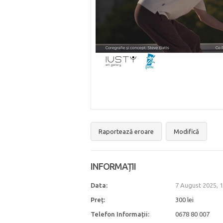
Raportează eroare
Modifică
INFORMAȚII
Data:
7 August 2025, 
Preț:
300 lei
Telefon Informații:
0678 80 007