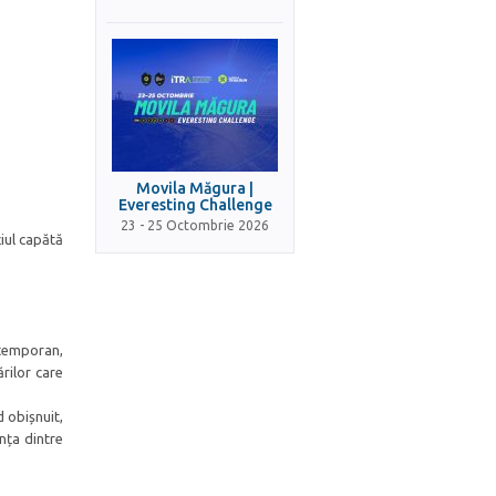
Movila Măgura |
Everesting Challenge
23 - 25 Octombrie 2026
iul capătă
ntemporan,
rilor care
 obișnuit,
nța dintre