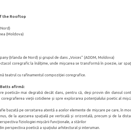
f the Rooftop
e Nord)
vnea (Moldova)
ny (Irlanda de Nord) și grupul de dans „Voices” (ADDM, Moldova)
ectacol coregrafic la înălțime, unde mișcarea se transformă în poezie, iar spaț
ină teatrul cu rafinamentul compoziției coregrafice.
Batts afirmă:
re poetică» mai degrabă decât dans, pentru că, deși provin din dansul co
coregrafierea vieții cotidiene și spre explorarea potențialului poetic al mișcă
rafie bazată pe cercetarea atentă a acelor elemente de mișcare pe care, în mod
us, de la așezarea spațială pe verticală și orizontală, precum și de la dista
spectiva fiziologiei mișcării funcționale, a stărilor
in perspectiva poetică a spațiului arhitectural și interuman.