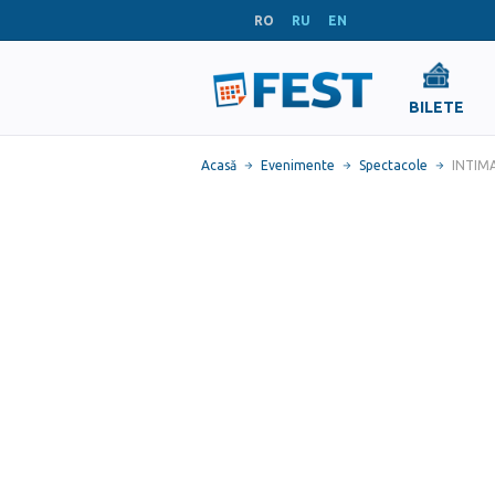
RO
RU
EN
BILETE
Acasă
Evenimente
Spectacole
INTIMA