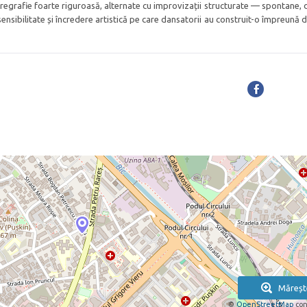
egrafie foarte riguroasă, alternate cu improvizații structurate — spontane, d
sibilitate și încredere artistică pe care dansatorii au construit-o împreună d
Măreșt
©
OpenStreetMap
con