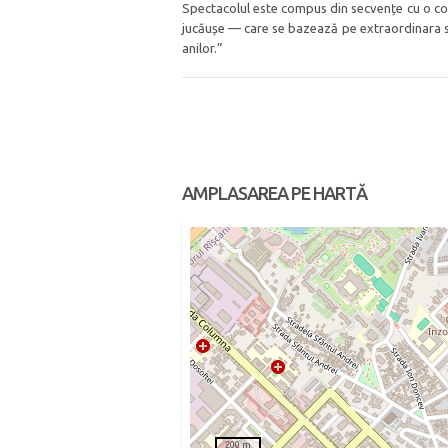
Spectacolul este compus din secvențe cu o cor
jucăușe — care se bazează pe extraordinara sen
anilor.”
AMPLASAREA PE HARTĂ
200 m