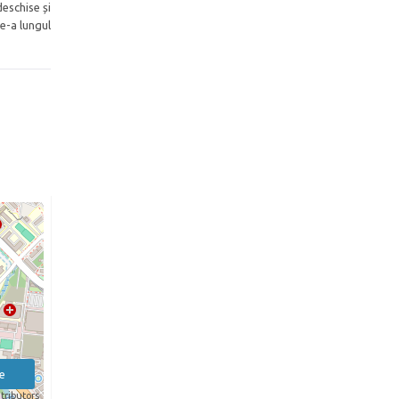
eschise și
e-a lungul
e
tributors