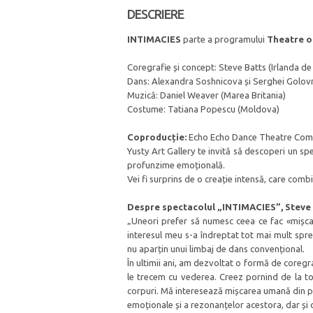
DESCRIERE
INTIMACIES
parte a programului
Theatre o
Coregrafie și concept: Steve Batts (Irlanda d
Dans: Alexandra Soshnicova și Serghei Golo
Muzică: Daniel Weaver (Marea Britania)
Costume: Tatiana Popescu (Moldova)
Coproducție:
Echo Echo Dance Theatre Compa
Yusty Art Gallery te invită să descoperi un sp
profunzime emoțională.
Vei fi surprins de o creație intensă, care comb
Despre spectacolul „INTIMACIES”, Steve 
„Uneori prefer să numesc ceea ce fac «mișca
interesul meu s-a îndreptat tot mai mult spre 
nu aparțin unui limbaj de dans convențional.
În ultimii ani, am dezvoltat o formă de coreg
le trecem cu vederea. Creez pornind de la ton
corpuri. Mă interesează mișcarea umană din per
emoționale și a rezonanțelor acestora, dar și d