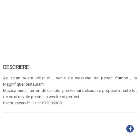
DESCRIERE
Aș acum te-am obișnuit , serile de weekend se petrec frumos , la
Magnifique Restaurant
Muzică bună , un vin de calitate și cele mai delicioase preparate , este tot
de ce ai nevoie pentru un weekend perfect
Pentru rezervări : la nr 079309309