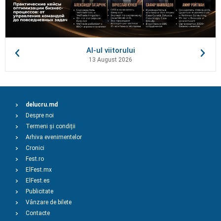
AI-ul viitorului
13 August 2026
delucru.md
Despre noi
Termeni și condiții
Arhiva evenimentelor
Cronici
Fest.ro
ElFest.mx
ElFest.es
Publicitate
Vânzare de bilete
Contacte