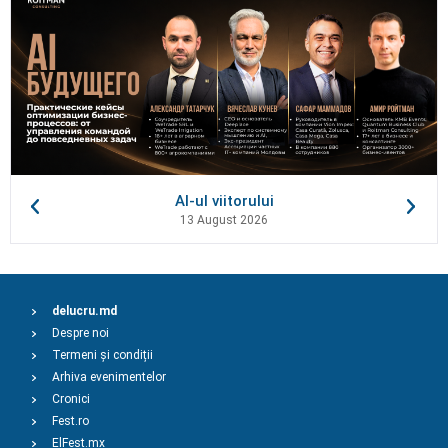
AI-ul viitorului
13 August 2026
delucru.md
Despre noi
Termeni și condiții
Arhiva evenimentelor
Cronici
Fest.ro
ElFest.mx