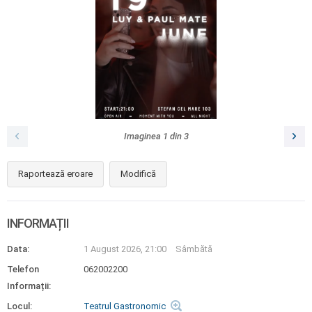
Imaginea
1
din
3
Raportează eroare
Modifică
INFORMAȚII
Data:
1 August 2026, 21:00
Sâmbătă
Telefon
062002200
Informații:
Locul:
Teatrul Gastronomic