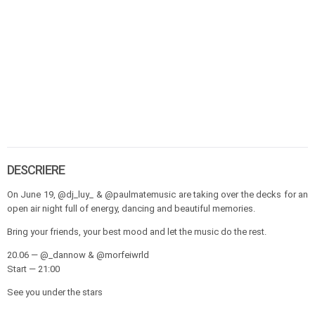
DESCRIERE
On June 19, @dj_luy_ & @paulmatemusic are taking over the decks for an
open air night full of energy, dancing and beautiful memories.
Bring your friends, your best mood and let the music do the rest.
20.06 — @_dannow & @morfeiwrld
Start — 21:00
See you under the stars