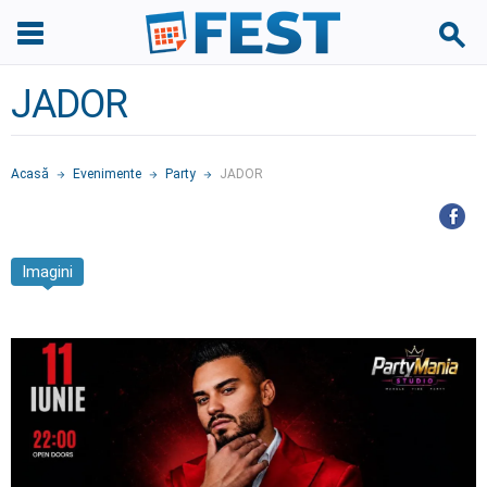
JADOR
Acasă
Evenimente
Party
JADOR
Imagini