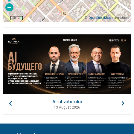
©
OpenStreetMap
contributors
200 m
AI-ul viitorului
13 August 2026