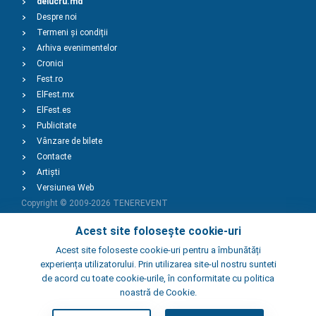
delucru.md
Despre noi
Termeni și condiții
Arhiva evenimentelor
Cronici
Fest.ro
ElFest.mx
ElFest.es
Publicitate
Vânzare de bilete
Contacte
Artiști
Versiunea Web
Copyright © 2009-2026
TENEREVENT
Acest site folosește cookie-uri
Adaugă Eveniment
Acest site foloseste cookie-uri pentru a îmbunătăți
experiența utilizatorului. Prin utilizarea site-ul nostru sunteti
de acord cu toate cookie-urile, în conformitate cu politica
Adaugă Local
noastră de Cookie.