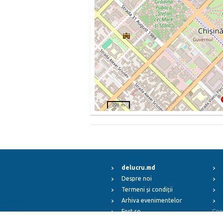
200 m
delucru.md
Despre noi
Termeni și condiții
Arhiva evenimentelor
Fest.ro
Cop
ElFest.mx