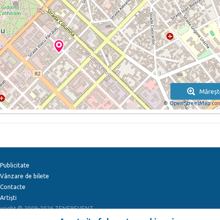
Măreșt
©
OpenStreetMap
con
Publicitate
Vânzare de bilete
Contacte
Artiști
yright © 2009-2026
TENEREVENT