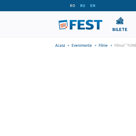
RO
RU
EN
BILETE
Acasă
Evenimente
Filme
Filmul "TUN