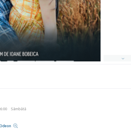
16:00
Sâmbătă
 Odeon