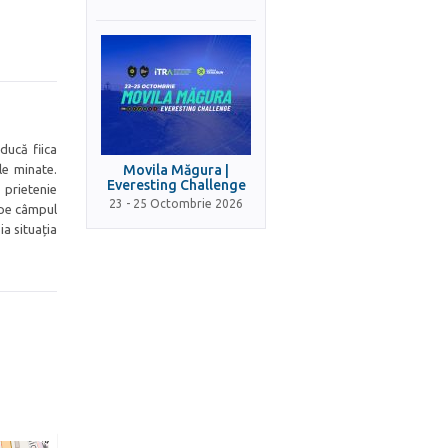
ducă fiica
le minate.
Movila Măgura |
Everesting Challenge
o prietenie
23 - 25 Octombrie 2026
 pe câmpul
ia situația