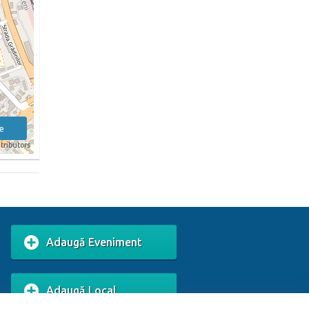
e
tributors
Adaugă Eveniment
Adaugă Local