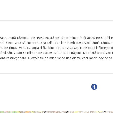
reană, după războiul din 1990, există un câmp minat, încă activ. IACOB își e
mă. Zinca vrea să meargă la școală, dar în schimb pasc vaci lângă câmpuri
, pe timpul verii, cu soția și fiul bine educat VICTOR. Între copii înflorește 
 tatălui său, Victor se plimbă pe ascuns cu Zinca pe pășune. Deodată pierd vaci
zona restricționată. O explozie de mină ucide una dintre vaci. Iacob decide să 