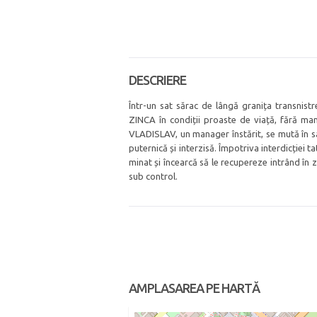
DESCRIERE
Într-un sat sărac de lângă granița transnist
ZINCA în condiții proaste de viață, fără ma
VLADISLAV, un manager înstărit, se mută în sat
puternică și interzisă. Împotriva interdicției
minat și încearcă să le recupereze intrând în 
sub control.
AMPLASAREA PE HARTĂ