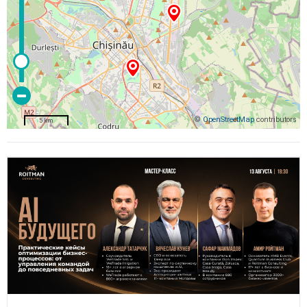
©
OpenStreetMap
contributors
5 km