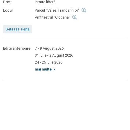
Preț:
Intrare liberă
Locul:
Parcul "Valea Trandafirilor"
Amfiteatrul "Ciocana"
Setează alertă
Ediții anterioare
7 - 9 August 2026
31 Iulie
-
2 August 2026
24 - 26 Iulie 2026
mai multe