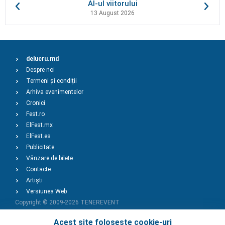
AI-ul viitorului
13 August 2026
delucru.md
Despre noi
Termeni și condiții
Arhiva evenimentelor
Cronici
Fest.ro
ElFest.mx
ElFest.es
Publicitate
Vânzare de bilete
Contacte
Artiști
Versiunea Web
Copyright © 2009-2026
TENEREVENT
Acest site folosește cookie-uri