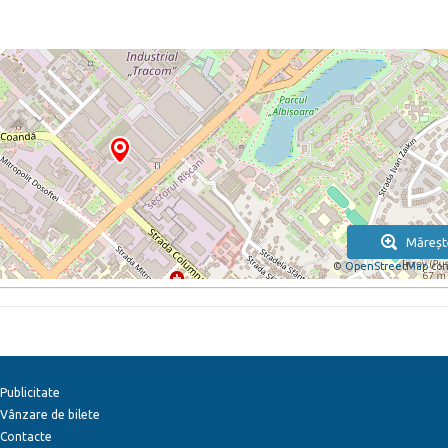
Măreșt
©
OpenStreetMap
con
Publicitate
Vânzare de bilete
Contacte