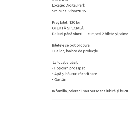
Locație: Digital Park
Str. Mihai Viteazu 15
Preț bilet: 130 lei
OFERTĂ SPECIALĂ
De luni până vineri — cumperi 2 bilete și prim
Biletele se pot procura:
• Pe loc, înainte de proiecție
La locație găsiți:
• Popcorn proaspăt
• Apă și băuturi răcoritoare
• Gustări
Ia familia, prietenii sau persoana iubită și bu