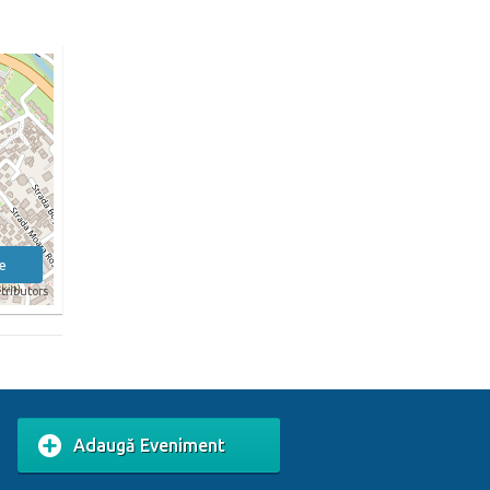
e
tributors
Adaugă Eveniment