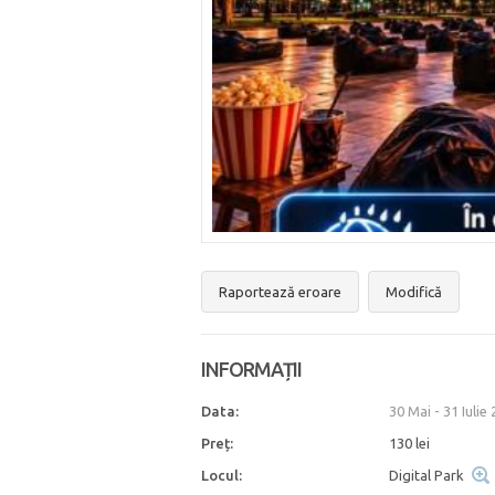
Raportează eroare
Modifică
INFORMAȚII
Data:
30 Mai
-
31 Iulie
Preț:
130 lei
Locul:
Digital Park