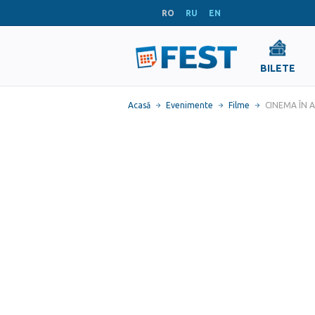
RO
RU
EN
BILETE
Acasă
Evenimente
Filme
CINEMA ÎN AE