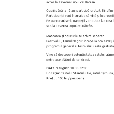
acces la Taverna Lupul cel Bătrân
Copiii până la 12 ani participă gratuit, fiind îns
Participanții sunt încurajați să vină și în prop
Pe parcursul serii, oaspeții vor putea lua cina î
sat, la Taverna Lupul cel Bătrân.
Mâncarea și băuturile se achită separat.
Festivalul „Taurul Negru” începe la ora 14:00, î
programul general al festivalului este gratuită
Vino să descoperi autenticitatea satului, atmos
petrecute alături de cei dragi.
Data:
9 august, 18:00-22:00
Locația:
Castelul Sfântului Ilie, satul Cărbuna,
Prețul:
100 lei / persoană