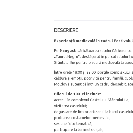
DESCRIERE
Experiență medievală în cadrul Festivalu
Pe
9 august
, sărbătoarea satului Cărbuna con
„Taurul Negru”, desfășurat în parcul satului în
Sfântului Ilie pentru o seară medievală la apus
Între orele 18:00 și 22:00, porțile complexului
căldură și emoții, potrivită pentru familii, cupl
Moldovă autentică într-un cadru deosebit, ap
Biletul de 100 lei include:
accesul în complexul Castelului Sfântului Ilie;
vizitarea castelului;
degustare de lichior artizanal la barul castelulu
probarea costumelor medievale;
sesiune foto tematică;
participare la turnirul de șah;