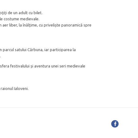
oțiți de un adult cu bilet.
riile costume medievale.
n aer liber, la înălțime, cu priveliște panoramică spre
n parcul satului Cărbuna, iar participarea la
.
fera festivalului și aventura unei seri medievale
 raionul Ialoveni.