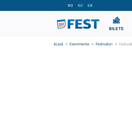
RO
RU
EN
BILETE
Acasă
Evenimente
Festivaluri
Festiva