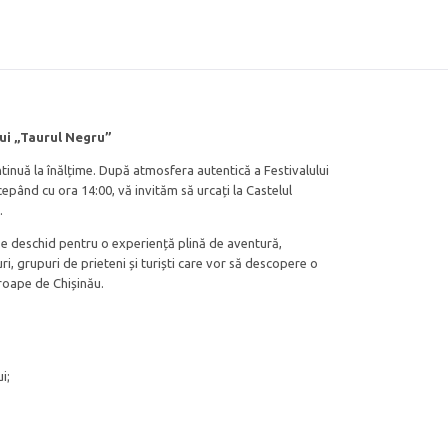
lui „Taurul Negru”
tinuă la înălțime. După atmosfera autentică a Festivalului
cepând cu ora 14:00, vă invităm să urcați la Castelul
.
 se deschid pentru o experiență plină de aventură,
uri, grupuri de prieteni și turiști care vor să descopere o
roape de Chișinău.
i;