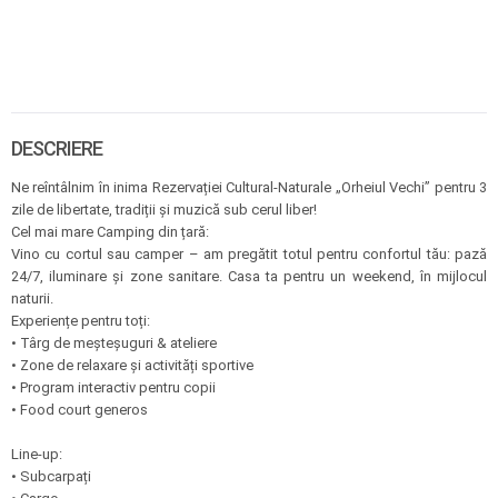
DESCRIERE
Ne reîntâlnim în inima Rezervației Cultural-Naturale „Orheiul Vechi” pentru 3
zile de libertate, tradiții și muzică sub cerul liber!
Cel mai mare Camping din țară:
Vino cu cortul sau camper – am pregătit totul pentru confortul tău: pază
24/7, iluminare și zone sanitare. Casa ta pentru un weekend, în mijlocul
naturii.
Experiențe pentru toți:
• Târg de meșteșuguri & ateliere
• Zone de relaxare și activități sportive
• Program interactiv pentru copii
• Food court generos
Line-up:
• Subcarpați