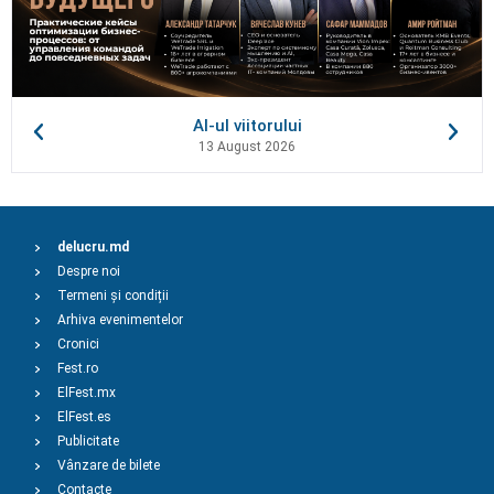
AI-ul viitorului
13 August 2026
delucru.md
Despre noi
Termeni și condiții
Arhiva evenimentelor
Cronici
Fest.ro
ElFest.mx
ElFest.es
Publicitate
Vânzare de bilete
Contacte