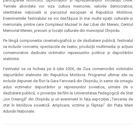
participarea istoricilor, diplomaților și reprezentanților societății civile.
Temele abordate vor viza cultura memoriei, valorile democratice,
identitatea națională și parcursul european al Republicii Moldova.
Evenimentele festivalului se vor desfășura în mai multe spații culturale și
memoriale, printre care Complexul Muzeal în Aer Liber din Mereni, Centrul
Memorial Mereni, precum și locații culturale din municipiul Chișinău.
Pe lângă componenta cinematografică și de dezbatere publică, festivalul
va include concerte, spectacole de teatru, producții multimedia și acțiuni
comemorative dedicate victimelor represiunilor politice și deportărilor
staliniste.
Festivalul se va încheia pe 6 iulie 2026, de Ziua comemorării victimelor
deportărilor staliniste din Republica Moldova. Programul ultimei zile va
include depuneri de flori la Gara Feroviară din Chișinău, în semn de omagiu
adus victimelor deportărilor și represiunilor sovietice, urmate de o
dezbatere publică, o proiecție de film la Universitatea Pedagogică de Stat
„Ion Creangă” din Chișinău și un eveniment în fața expoziției „Teroarea de
stat în Moldova sovietică. Amploare, victime și făptași” din Piața Marii
Adunări Naționale.