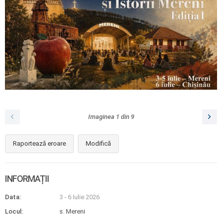
Imaginea
1
din
9
Raportează eroare
Modifică
INFORMAȚII
Data:
3 - 6 Iulie 2026
Locul:
s. Mereni