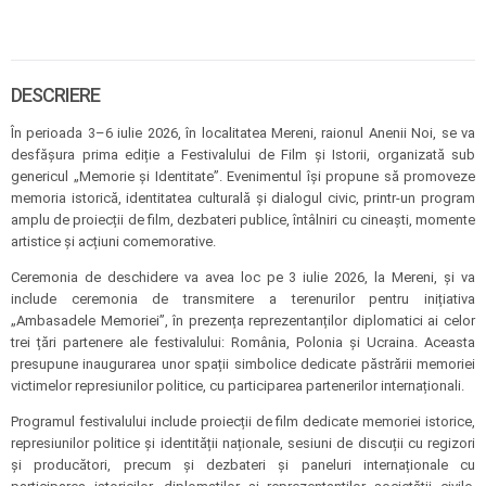
DESCRIERE
În perioada 3–6 iulie 2026, în localitatea Mereni, raionul Anenii Noi, se va
desfășura prima ediție a Festivalului de Film și Istorii, organizată sub
genericul „Memorie și Identitate”. Evenimentul își propune să promoveze
memoria istorică, identitatea culturală și dialogul civic, printr-un program
amplu de proiecții de film, dezbateri publice, întâlniri cu cineaști, momente
artistice și acțiuni comemorative.
Ceremonia de deschidere va avea loc pe 3 iulie 2026, la Mereni, și va
include ceremonia de transmitere a terenurilor pentru inițiativa
„Ambasadele Memoriei”, în prezența reprezentanților diplomatici ai celor
trei țări partenere ale festivalului: România, Polonia și Ucraina. Aceasta
presupune inaugurarea unor spații simbolice dedicate păstrării memoriei
victimelor represiunilor politice, cu participarea partenerilor internaționali.
Programul festivalului include proiecții de film dedicate memoriei istorice,
represiunilor politice și identității naționale, sesiuni de discuții cu regizori
și producători, precum și dezbateri și paneluri internaționale cu