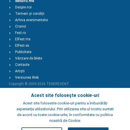
delucru.md
Despre noi
Termeni și condiții
Arhiva evenimentelor
Cronici
Fest.ro
ElFest.mx
ElFest.es
Publicitate
Vânzare de bilete
Contacte
Artiști
Versiunea Web
Copyright © 2009-2026
TENEREVENT
Acest site folosește cookie-uri
Adaugă Eveniment
Acest site foloseste cookie-uri pentru a îmbunătăți
experiența utilizatorului. Prin utilizarea site-ul nostru sunteti
de acord cu toate cookie-urile, în conformitate cu politica
Adaugă Local
noastră de Cookie.