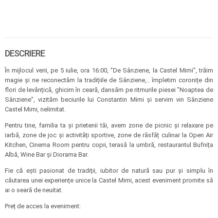
DESCRIERE
În mijlocul verii, pe 5 iulie, ora 16:00, ”De Sânziene, la Castel Mimi”, trăim
magie și ne reconectăm la tradițiile de Sânziene,.. împletim coronițe din
flori de levănțică, ghicim în ceară, dansăm pe ritmurile piesei ”Noaptea de
Sânziene”, vizităm beciurile lui Constantin Mimi și servim vin Sânziene
Castel Mimi, nelimitat.
Pentru tine, familia ta și prietenii tăi, avem zone de picnic și relaxare pe
iarbă, zone de joc și activități sportive, zone de răsfăț culinar la Open Air
Kitchen, Cinema Room pentru copii, terasă la umbră, restaurantul Bufnița
Albă, Wine Bar și Diorama Bar.
Fie că ești pasionat de tradiții, iubitor de natură sau pur și simplu în
căutarea unei experiențe unice la Castel Mimi, acest eveniment promite să
ai o seară de neuitat.
Preț de acces la eveniment: