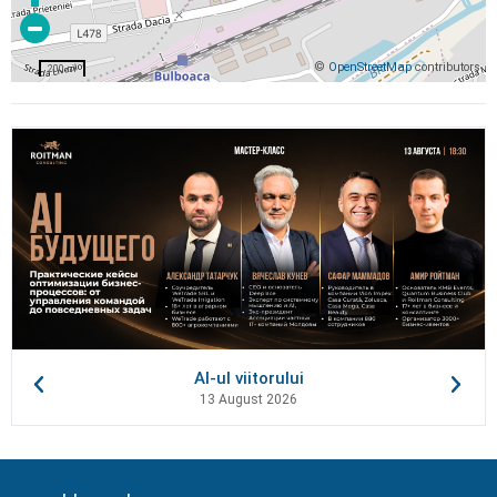
©
OpenStreetMap
contributors
200 m
AI-ul viitorului
13 August 2026