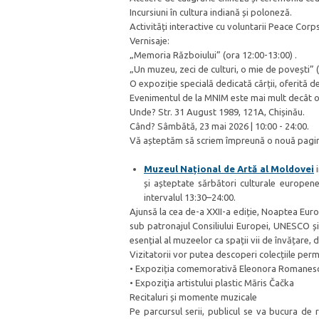
Incursiuni în cultura indiană și poloneză.
Activități interactive cu voluntarii Peace Co
Vernisaje:
„Memoria Războiului” (ora 12:00-13:00) .
„Un muzeu, zeci de culturi, o mie de povești” 
O expoziție specială dedicată cărții, oferită de
Evenimentul de la MNIM este mai mult decât o vi
Unde? Str. 31 August 1989, 121A, Chișinău.
Când? Sâmbătă, 23 mai 2026 | 10:00 - 24:00.
Vă așteptăm să scriem împreună o nouă pagină
Muzeul Național de Artă al Moldovei
i
și așteptate sărbători culturale europe
intervalul 13:30–24:00.
Ajunsă la cea de-a XXII-a ediție, Noaptea Euro
sub patronajul Consiliului Europei, UNESCO și
esențial al muzeelor ca spații vii de învățare, d
Vizitatorii vor putea descoperi colecțiile per
• Expoziția comemorativă Eleonora Romanes
• Expoziţia artistului plastic Māris Čačka
Recitaluri și momente muzicale
Pe parcursul serii, publicul se va bucura de 