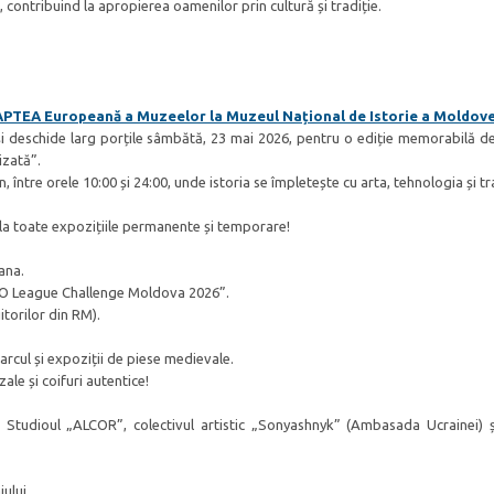
ății, contribuind la apropierea oamenilor prin cultură și tradiție.
APTEA Europeană a Muzeelor la Muzeul Național de Istorie a Moldove
i deschide larg porțile sâmbătă, 23 mai 2026, pentru o ediție memorabilă d
izată”.
ntre orele 10:00 și 24:00, unde istoria se împletește cu arta, tehnologia și tra
la toate expozițiile permanente și temporare!
ana.
GO League Challenge Moldova 2026”.
itorilor din RM).
 arcul și expoziții de piese medievale.
ale și coifuri autentice!
 Studioul „ALCOR”, colectivul artistic „Sonyashnyk” (Ambasada Ucrainei) ș
ului.