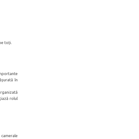
e toți.
importante
ășurată în
 organizată
iază rolul
i camerale