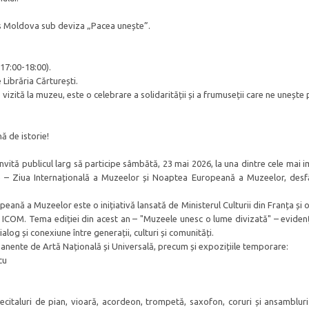
rps Moldova sub deviza „Pacea unește”.
(17:00-18:00).
 Librăria Cărturești.
zită la muzeu, este o celebrare a solidarității și a frumuseții care ne unește p
 de istorie!
nvită publicul larg să participe sâmbătă, 23 mai 2026, la una dintre cele mai 
ne – Ziua Internațională a Muzeelor și Noaptea Europeană a Muzeelor, desf
peană a Muzeelor este o inițiativă lansată de Ministerul Culturii din Franța și
 ICOM. Tema ediției din acest an – "Muzeele unesc o lume divizată" – evidenț
ialog și conexiune între generații, culturi și comunități.
manente de Artă Națională și Universală, precum și expozițiile temporare:
cu
recitaluri de pian, vioară, acordeon, trompetă, saxofon, coruri și ansamblur