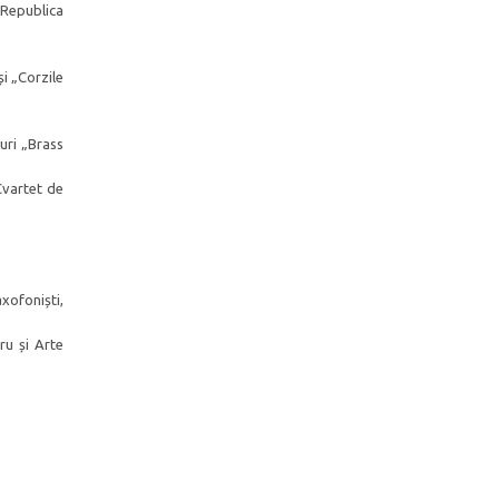
n Republica
și „Corzile
uri „Brass
Cvartet de
xofoniști,
ru și Arte