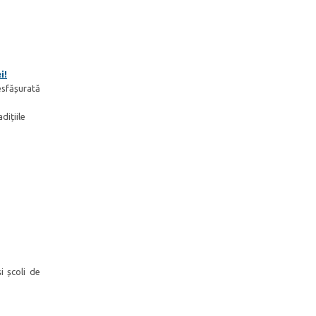
i!
esfășurată
dițiile
i școli de