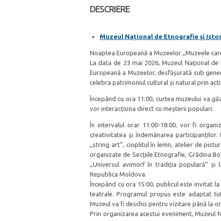
DESCRIERE
Muzeul Național de Etnografie și Isto
Noaptea Europeană a Muzeelor „Muzeele care 
La data de 23 mai 2026, Muzeul Național de Et
Europeană a Muzeelor, desfășurată sub generi
celebra patrimoniul cultural și natural prin act
Începând cu ora 11:00, curtea muzeului va găzd
vor interacționa direct cu meșterii populari.
În intervalul orar 11:00-18:00, vor fi organi
creativitatea și îndemânarea participanților.
,,string art”, cioplitul în lemn, atelier de pictu
organizate de Secțiile Etnografie, Grădina Bota
„Universul avimorf în tradiția populară” și 
Republica Moldova.
Începând cu ora 15:00, publicul este invitat 
teatrale. Programul propus este adaptat tutu
Muzeul va fi deschis pentru vizitare până la or
Prin organizarea acestui eveniment, Muzeul Na