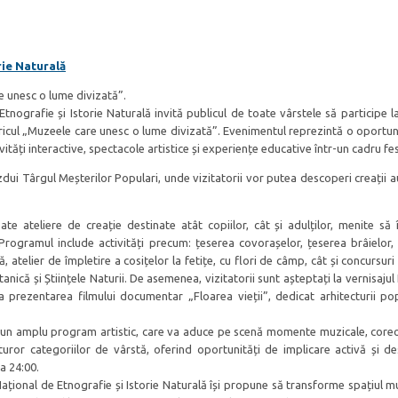
rie Naturală
unesc o lume divizată”.
nografie și Istorie Naturală invită publicul de toate vârstele să participe 
cul „Muzeele care unesc o lume divizată”. Evenimentul reprezintă o oportun
ivități interactive, spectacole artistice și experiențe educative într-un cadru fes
ui Târgul Meșterilor Populari, unde vizitatorii vor putea descoperi creații au
zate ateliere de creație destinate atât copiilor, cât și adulților, menite să 
 Programul include activități precum: țeserea covorașelor, țeserea brâielor, 
ră, atelier de împletire a cosițelor la fetițe, cu flori de câmp, cât și concursuri 
nică și Științele Naturii. De asemenea, vizitatorii sunt așteptați la vernisajul
la prezentarea filmului documentar „Floarea vieții”, dedicat arhitecturii po
la un amplu program artistic, care va aduce pe scenă momente muzicale, coreo
ror categoriilor de vârstă, oferind oportunități de implicare activă și de
a 24:00.
țional de Etnografie și Istorie Naturală își propune să transforme spațiul mu