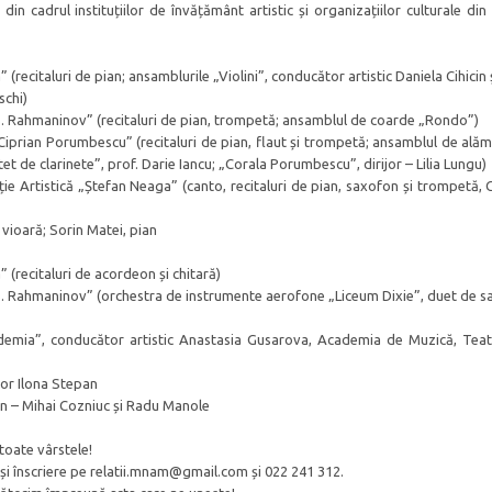
ți din cadrul instituțiilor de învățământ artistic și organizațiilor culturale di
 (recitaluri de pian; ansamblurile „Violini”, conducător artistic Daniela Cihicin 
schi)
„S. Rahmaninov” (recitaluri de pian, trompetă; ansamblul de coarde „Rondo”)
„Ciprian Porumbescu” (recitaluri de pian, flaut și trompetă; ansamblul de alăm
et de clarinete”, prof. Darie Iancu; „Corala Porumbescu”, dirijor – Lilia Lungu)
ție Artistică „Ștefan Neaga” (canto, recitaluri de pian, saxofon și trompetă, 
 vioară; Sorin Matei, pian
” (recitaluri de acordeon și chitară)
„S. Rahmaninov” (orchestra de instrumente aerofone „Liceum Dixie”, duet de sa
ademia”, conducător artistic Anastasia Gusarova, Academia de Muzică, Teat
jor Ilona Stepan
on – Mihai Cozniuc și Radu Manole
toate vârstele!
ii și înscriere pe relatii.mnam@gmail.com și 022 241 312.