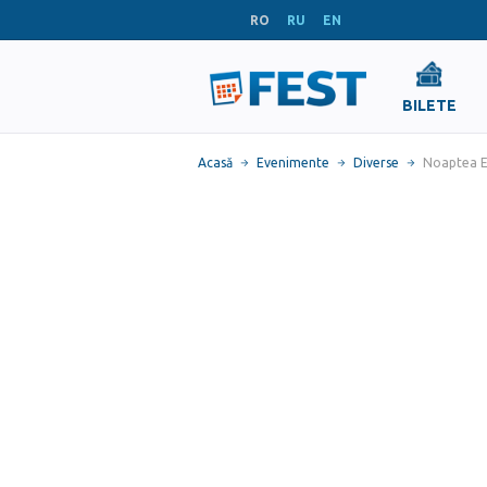
RO
RU
EN
BILETE
Acasă
Evenimente
Diverse
Noaptea E