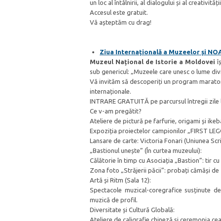
un loc al întâlnirii, al dialogului și al creativit
Accesul este gratuit.
Vă așteptăm cu drag!
Ziua Internațională a Muzeelor și NO
Muzeul Național de Istorie a Moldovei
îș
sub genericul: „Muzeele care unesc o lume div
Vă invităm să descoperiți un program maraton, î
internaționale.
INTRARE GRATUITĂ pe parcursul întregii zile 
Ce v-am pregătit?
Ateliere de pictură pe farfurie, origami și ikeb
Expoziția proiectelor campionilor „FIRST LE
Lansare de carte: Victoria Fonari (Uniunea Scri
„Bastionul unește” (În curtea muzeului):
Călătorie în timp cu Asociația „Bastion”: tir cu
Zona foto „Străjerii păcii”: probați cămăși de z
Artă și Ritm (Sala 12):
Spectacole muzical-coregrafice susținute de
muzică de profil.
Diversitate și Cultură Globală:
Ateliere de caligrafie chineză și ceremonia ceai