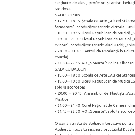
susținute de elevi, profesori și artiști invita
Moldova.
SALA CU PIAN
• 17.30 – 18.15: Școala de Arte „Alexei Stârcea”
fermecate”, conducător artistic Victoria Cucul
• 18.30 – 19.15: Liceul Republican de Muzică 
• 19.30 – 20.30: Liceul Republican de Muzică 
cvintet”, conducător artistic Vlad Hachi; „Cvint
• 20.30 – 21.30: Centrul de Excelență în Educa
coarde)
• 21.30 – 22.15: AO „Sonarte”: Polina Cibotari,
SALA CU BALCON
• 18.00 – 18.50: Școala de Arte „Alexei Stârcea
• 19.00 – 19.50: Liceul Republican de Muzică 
solo la acordeon)
• 20.00 – 20.45: Ansamblul de Flautiști „Ac
Plastice
• 21.00 – 21.40: Corul Național de Cameră, diri
• 21.45 – 22.30: AO „Sonarte”: solo la acorde
O gamă variată de ateliere interactive pentru 
Atelierele necesită înscriere prealabilă! Detal