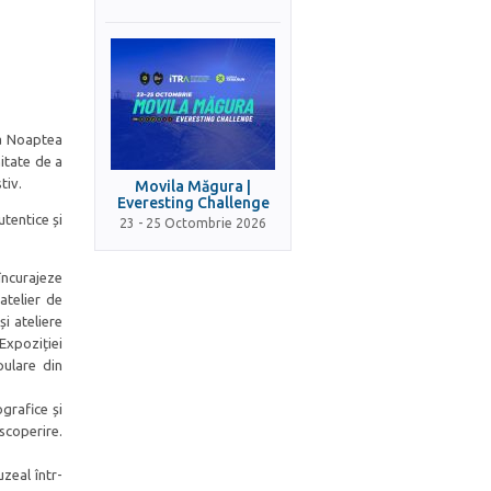
la Noaptea
itate de a
tiv.
Movila Măgura |
Everesting Challenge
tentice și
23 - 25 Octombrie 2026
încurajeze
atelier de
și ateliere
 Expoziției
pulare din
grafice și
scoperire.
zeal într-