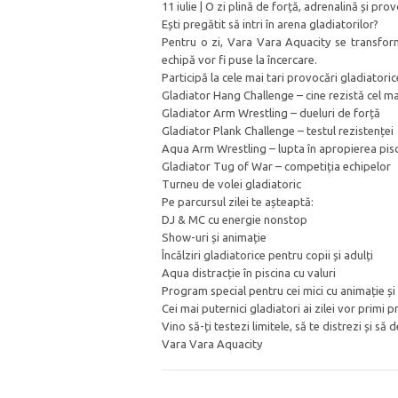
11 iulie | O zi plină de forță, adrenalină și pr
Ești pregătit să intri în arena gladiatorilor?
Pentru o zi, Vara Vara Aquacity se transformă
echipă vor fi puse la încercare.
Participă la cele mai tari provocări gladiatoric
Gladiator Hang Challenge – cine rezistă cel ma
Gladiator Arm Wrestling – dueluri de forță
Gladiator Plank Challenge – testul rezistenței
Aqua Arm Wrestling – lupta în apropierea pisci
Gladiator Tug of War – competiția echipelor
Turneu de volei gladiatoric
Pe parcursul zilei te așteaptă:
DJ & MC cu energie nonstop
Show-uri și animație
Încălziri gladiatorice pentru copii și adulți
Aqua distracție în piscina cu valuri
Program special pentru cei mici cu animație ș
Cei mai puternici gladiatori ai zilei vor pri
Vino să-ți testezi limitele, să te distrezi și s
Vara Vara Aquacity