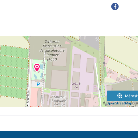
Măreșt
©
OpenStreetMap
con