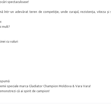
ovocări spectaculoase!
 într-un adevărat teren de competiție, unde curajul, rezistența, viteza și s
e:
i mult?
nei cu valuri
i spumă
mi premii speciale marca Gladiator Champion Moldova & Vara Vara!
ă demonstrezi că ai spirit de campion!