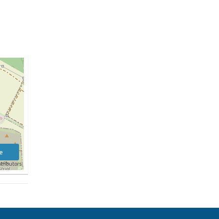
e
tributors