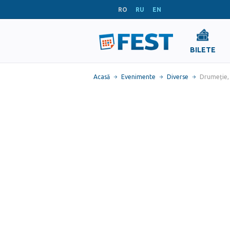
RO
RU
EN
BILETE
Acasă
Evenimente
Diverse
Drumeție, 