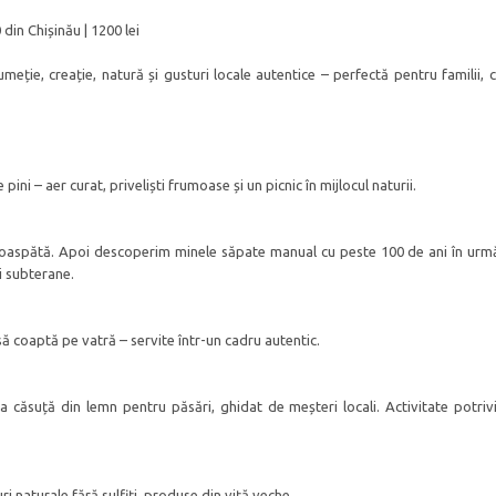
din Chișinău | 1200 lei
meție, creație, natură și gusturi locale autentice – perfectă pentru familii, c
ni – aer curat, priveliști frumoase și un picnic în mijlocul naturii.
proaspătă. Apoi descoperim minele săpate manual cu peste 100 de ani în urm
i subterane.
să coaptă pe vatră – servite într-un cadru autentic.
ria căsuță din lemn pentru păsări, ghidat de meșteri locali. Activitate potriv
ri naturale fără sulfiți, produse din viță veche.