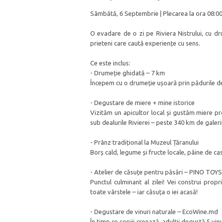
Sâmbătă, 6 Septembrie | Plecarea la ora 08:00 
O evadare de o zi pe Riviera Nistrului, cu dru
prieteni care caută experiențe cu sens.
Ce este inclus:
- Drumeție ghidată – 7 km
Începem cu o drumeție ușoară prin pădurile de pi
- Degustare de miere + mine istorice
Vizităm un apicultor local și gustăm miere 
sub dealurile Rivierei – peste 340 km de galeri
- Prânz tradițional la Muzeul Țăranului
Borș cald, legume și fructe locale, pâine de ca
- Atelier de căsuțe pentru păsări – PINO TOYS
Punctul culminant al zilei! Vei construi prop
toate vârstele – iar căsuța o iei acasă!
- Degustare de vinuri naturale – EcoWine.md
În timp ce copiii creează, adulții degustă 5 vinu