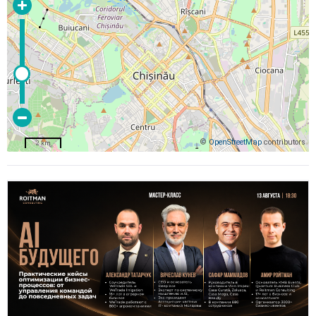
©
OpenStreetMap
contributors
2 km