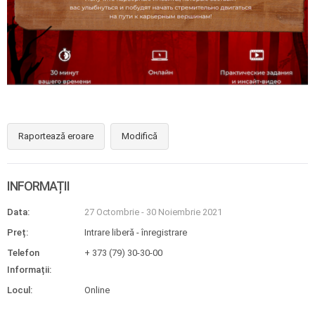
Raportează eroare
Modifică
INFORMAȚII
Data:
27 Octombrie
-
30 Noiembrie 2021
Preț:
Intrare liberă - înregistrare
Telefon
+ 373 (79) 30-30-00
Informații:
Locul:
Online