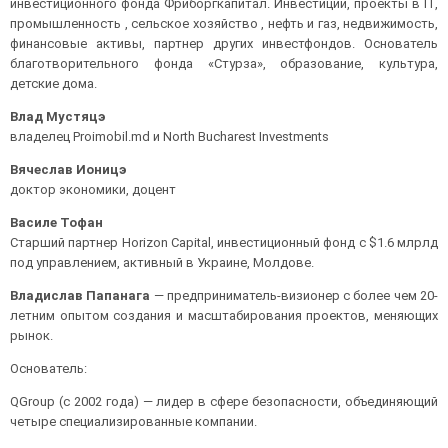
инвестиционного фонда Фриборгкапитал. Инвестиции, проекты в IT,
промышленность , сельское хозяйство , нефть и газ, недвижимость,
финансовые активы, партнер других инвестфондов. Основатель
благотворительного фонда «Стурза», образование, культура,
детские дома.
Влад Мустяцэ
владелец Proimobil.md и North Bucharest Investments
Вячеслав Ионицэ
доктор экономики, доцент
Василе Тофан
Старший партнер Horizon Capital, инвестиционный фонд с $1.6 млрлд
под управлением, активный в Украине, Молдове.
Владислав Папанага
— предприниматель-визионер с более чем 20-
летним опытом создания и масштабирования проектов, меняющих
рынок.
Основатель:
QGroup (с 2002 года) — лидер в сфере безопасности, объединяющий
четыре специализированные компании.