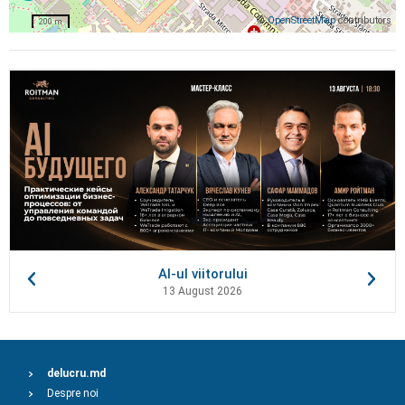
©
OpenStreetMap
contributors
200 m
AI-ul viitorului
13 August 2026
delucru.md
Despre noi