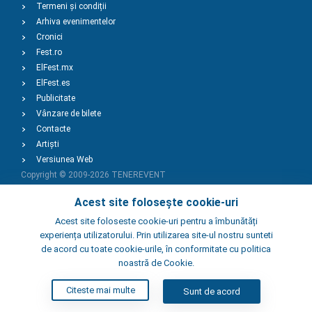
Termeni și condiții
Arhiva evenimentelor
Cronici
Fest.ro
ElFest.mx
ElFest.es
Publicitate
Vânzare de bilete
Contacte
Artiști
Versiunea Web
Copyright © 2009-2026
TENEREVENT
Acest site folosește cookie-uri
Adaugă Eveniment
Acest site foloseste cookie-uri pentru a îmbunătăți
experiența utilizatorului. Prin utilizarea site-ul nostru sunteti
de acord cu toate cookie-urile, în conformitate cu politica
Adaugă Local
noastră de Cookie.
Citeste mai multe
Sunt de acord