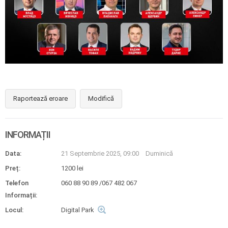
Raportează eroare
Modifică
INFORMAȚII
Data:
21 Septembrie 2025, 09:00
Duminică
Preț:
1200 lei
Telefon
060 88 90 89 /067 482 067
Informații:
Locul:
Digital Park