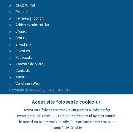
delucru.md
Despre noi
Termeni și condiții
Arhiva evenimentelor
Cronici
Fest.ro
ElFest.mx
ElFest.es
Publicitate
Vânzare de bilete
Contacte
Artiști
Versiunea Web
Copyright © 2009-2026
TENEREVENT
Acest site folosește cookie-uri
Adaugă Eveniment
Acest site foloseste cookie-uri pentru a îmbunătăți
experiența utilizatorului. Prin utilizarea site-ul nostru sunteti
de acord cu toate cookie-urile, în conformitate cu politica
Adaugă Local
noastră de Cookie.