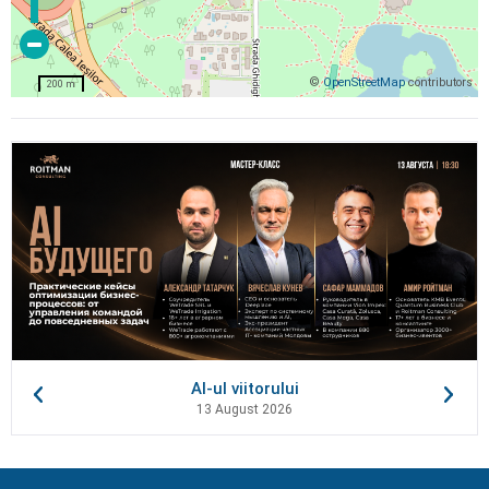
©
OpenStreetMap
contributors
200 m
AI-ul viitorului
13 August 2026