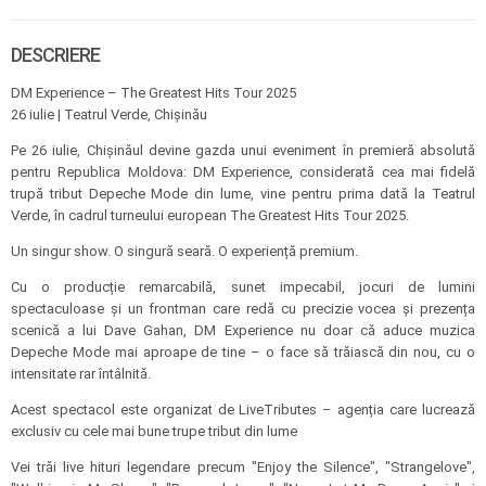
DESCRIERE
DM Experience – The Greatest Hits Tour 2025
26 iulie | Teatrul Verde, Chișinău
Pe 26 iulie, Chișinăul devine gazda unui eveniment în premieră absolută
pentru Republica Moldova: DM Experience, considerată cea mai fidelă
trupă tribut Depeche Mode din lume, vine pentru prima dată la Teatrul
Verde, în cadrul turneului european The Greatest Hits Tour 2025.
Un singur show. O singură seară. O experiență premium.
Cu o producție remarcabilă, sunet impecabil, jocuri de lumini
spectaculoase și un frontman care redă cu precizie vocea și prezența
scenică a lui Dave Gahan, DM Experience nu doar că aduce muzica
Depeche Mode mai aproape de tine – o face să trăiască din nou, cu o
intensitate rar întâlnită.
Acest spectacol este organizat de LiveTributes – agenția care lucrează
exclusiv cu cele mai bune trupe tribut din lume
Vei trăi live hituri legendare precum "Enjoy the Silence", "Strangelove",