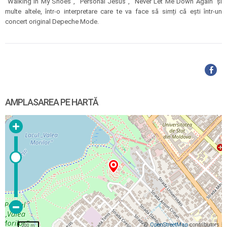
"Walking in My Shoes", "Personal Jesus", "Never Let Me Down Again" și
multe altele, într-o interpretare care te va face să simți că ești într-un
concert original Depeche Mode.
AMPLASAREA PE HARTĂ
©
OpenStreetMap
contributors
200 m