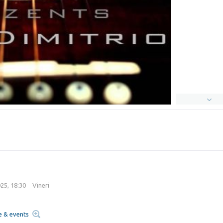
25, 18:30
Vineri
e & events