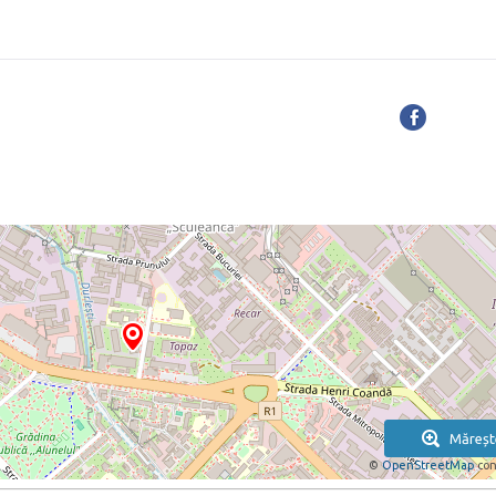
Măreșt
©
OpenStreetMap
con