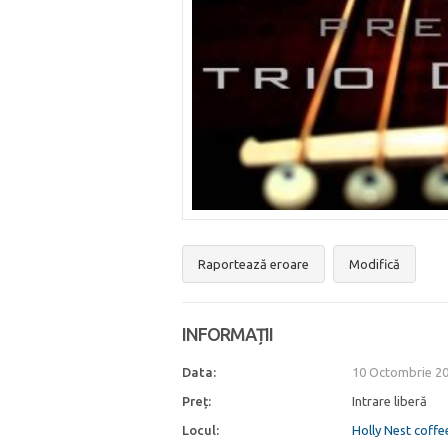
Raportează eroare
Modifică
INFORMAȚII
Data:
10 Octombrie 20
Preț:
Intrare liberă
Locul:
Holly Nest coffe