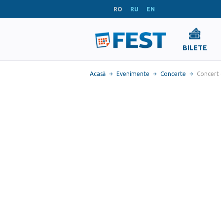
RO
RU
EN
BILETE
Acasă
Evenimente
Concerte
Concert 