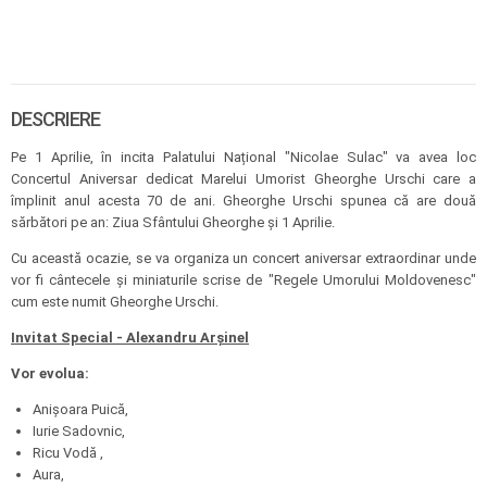
DESCRIERE
Pe 1 Aprilie, în incita Palatului Național "Nicolae Sulac" va avea loc
Concertul Aniversar dedicat Marelui Umorist Gheorghe Urschi care a
împlinit anul acesta 70 de ani. Gheorghe Urschi spunea că are două
sărbători pe an: Ziua Sfântului Gheorghe și 1 Aprilie.
Cu această ocazie, se va organiza un concert aniversar extraordinar unde
vor fi cântecele și miniaturile scrise de "Regele Umorului Moldovenesc"
cum este numit Gheorghe Urschi.
Invitat Special - Alexandru Arșinel
Vor evolua:
Anișoara Puică,
Iurie Sadovnic,
Ricu Vodă ,
Aura,