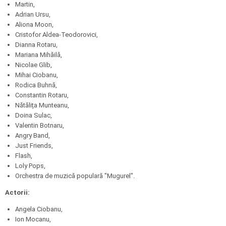
Martin,
Adrian Ursu,
Aliona Moon,
Cristofor Aldea-Teodorovici,
Dianna Rotaru,
Mariana Mihăilă,
Nicolae Glib,
Mihai Ciobanu,
Rodica Buhnă,
Constantin Rotaru,
Nătălița Munteanu,
Doina Sulac,
Valentin Botnaru,
Angry Band,
Just Friends,
Flash,
Loly Pops,
Orchestra de muzică populară "Mugurel".
Actorii:
Angela Ciobanu,
Ion Mocanu,