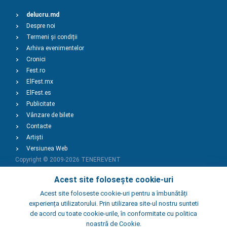
delucru.md
Despre noi
Termeni și condiții
Arhiva evenimentelor
Cronici
Fest.ro
ElFest.mx
ElFest.es
Publicitate
Vânzare de bilete
Contacte
Artiști
Versiunea Web
Copyright © 2009-2026
TENEREVENT
Acest site folosește cookie-uri
Adaugă Eveniment
Acest site foloseste cookie-uri pentru a îmbunătăți
experiența utilizatorului. Prin utilizarea site-ul nostru sunteti
de acord cu toate cookie-urile, în conformitate cu politica
Adaugă Local
noastră de Cookie.