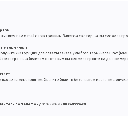
ртой:
 вышлем Вам e-mail с электронным билетом с которым Вы сможете про
ные терминалы:
получите инструкцию для оплаты заказа у любого терминала BPAY (MMP
l с электронным билетом с которым вы сможете пройти на данное мер
отает:
 входе на мероприятие. Храните билет в безопасном месте,
н
е допуска
айтесь по телефону 060889089 или
068999608
.