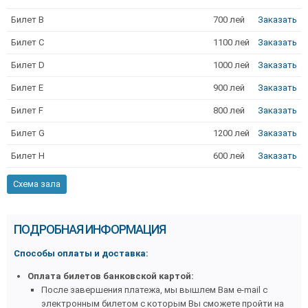
Билет B
700 лей
Заказать
Билет C
1100 лей
Заказать
Билет D
1000 лей
Заказать
Билет E
900 лей
Заказать
Билет F
800 лей
Заказать
Билет G
1200 лей
Заказать
Билет H
600 лей
Заказать
Схема зала
ПОДРОБНАЯ ИНФОРМАЦИЯ
Способы оплаты и доставка:
Оплата билетов б
анковской картой:
После завершения платежа, мы вышлем Вам e-mail с
электронным билетом с которым Вы сможете пройти на