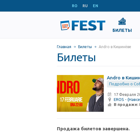
RO
RU
EN
БИЛЕТЫ
Главная
Билеты
Andro в Кишинёве
Билеты
Andro в Киши
Подробно о Со
17 Февраля 20
EROS - (Навс
В продаже:
Продажа билетов завершена.