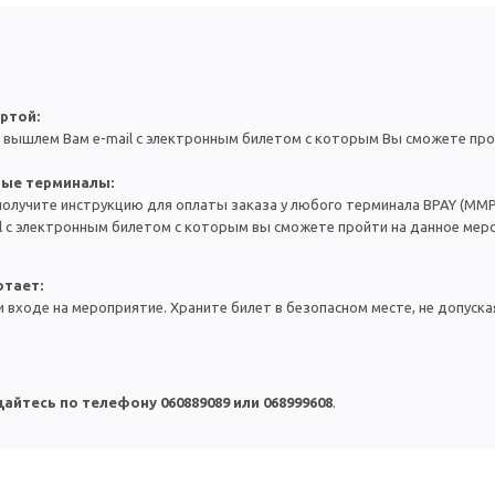
ртой:
 вышлем Вам e-mail с электронным билетом с которым Вы сможете про
ные терминалы:
получите инструкцию для оплаты заказа у любого терминала BPAY (MMP
l с электронным билетом с которым вы сможете пройти на данное мер
отает:
 входе на мероприятие. Храните билет в безопасном месте,
н
е допуска
айтесь по телефону 060889089 или
068999608
.