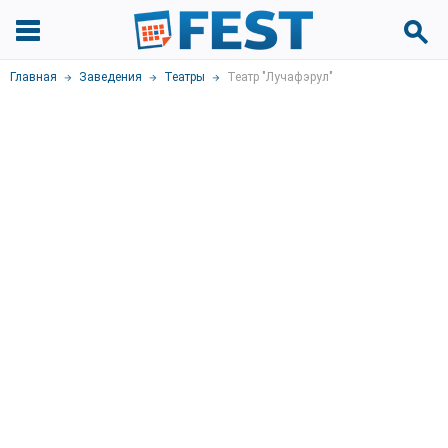
Главная
Заведения
Театры
Театр "Лучафэрул"