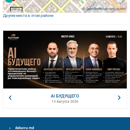
©
OpenStreetMap
contributors
200 m
Другие места в этом районе
AI БУДУЩЕГО
13 Августа 2026
delucru.md