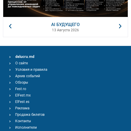
AI БУДУЩЕГО
13 Августа 2026
delucru.md
О сайте
Условия и правила
Архив событий
Обзоры
Fest.ro
ElFest.mx
ElFest.es
Реклама
Продажа билетов
Контакты
Исполнители