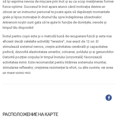
să își exprime nevoia de mișcare prin înot și au ca scop menținerea formei
fizice optime. Succesul în înot apare atunci când motivația devine un
obicei iar un instructor personal te poate ajuta să depăsești momentele
grele și lipsa motivației în drumul tău spre îndeplinirea obiectivelor.
Antrenorii noștri sunt gata să te ajute în funcție de dorințele, nevoile și
timpul tău disponibil.
Înotul pentru copii
este și o metodă bună de recuperare fizică și este mai
eficient decât celelalte activități “terestre”, mai exact de 12 ori. El
stimulează sistemul nervos, crește activitatea cerebrală și capacitatea
psihică, dezvoltă elasticitatea umerilor, coloanei, șoldului și ai genunchilor.
Datorită poziției corpului în timpul înotului (orizontală) favorizează
activitatea inimii. Este recomandat pentru întărirea sistemului imunitar,
stimularea reflexelor, creșterea rezistenței la efort, cu alte cuvinte, vei avea
un mare voinic mic.
РАСПОЛОЖЕНИЕ НА КАРТЕ