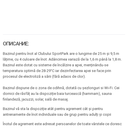
ОПИСАНИЕ:
Bazinul
pentru înot al Clubului SportPark
are o lungime de 25 m și 9,5 m
lățime, cu 4 culoare de înot. Adâncimea variază de la 1,6 m până la 1,8 m.
Bazinul este dotat cu sisteme de încălzire a apei, menținându-se
temperatura optimă de 28-29°C iar dezinfectarea apei se face prin
procesul de electroliză a sării (fără adaos de clor).
Bazinul dispune de o zona de odihnă, dotată cu șezlonguri si Wi-Fi. Cei
dornici de răsfăț au la dispoziție baia turcească (hammam), sauna
finlandeză, jacuzzi, solar, sală de masaj.
Bazinul vă sta la dispoziție atât pentru agrement cât și pentru
antrenamente de înot individuale sau de grup pentru adulți și copii
Înotul de agrement este adresat persoanelor de toate vârstele ce doresc