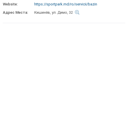
Website:
https://sportpark.md/ro/servicii/bazin
Адрес Места:
Кишинёв, ул. Димо, 32