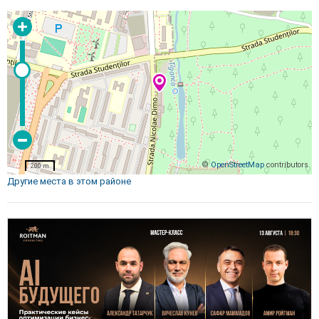
©
OpenStreetMap
contributors
200 m
Другие места в этом районе