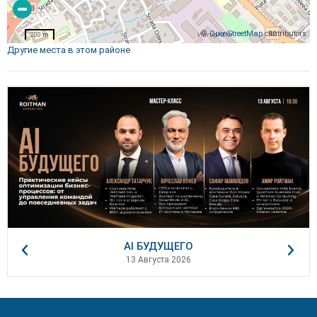
©
OpenStreetMap
contributors
200 m
Другие места в этом районе
AI БУДУЩЕГО
13 Августа 2026